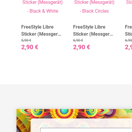
e
FreeStyle Libre
FreeStyle Libre
Fre
gerät)
Sticker (Messgerät)
Sticker (Messgerät)
Sti
5,90 €
6,90 €
6,90
- Black & White
- Black Circles
- 
2,90 €
2,90 €
2,