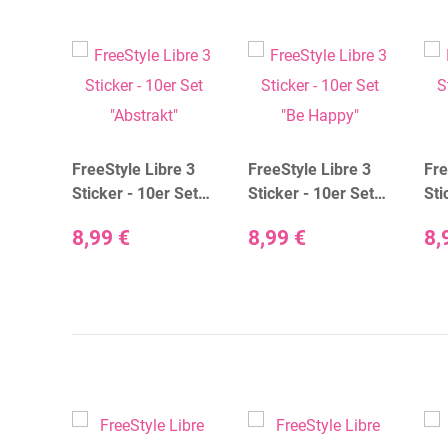
e 3
FreeStyle Libre 3
FreeStyle Libre 3
Fre
a
Sticker - 10er Set
Sticker - 10er Set
Sti
"Abstrakt"
"Be Happy"
"Be
8,99 €
8,99 €
8,