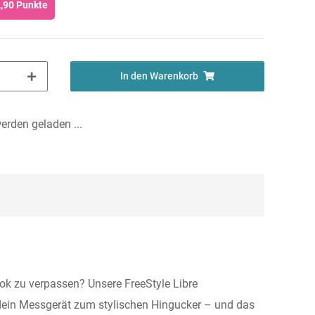
,90
Punkte
In den Warenkorb
rden geladen ...
ook zu verpassen? Unsere FreeStyle Libre
d dein Messgerät zum stylischen Hingucker – und das