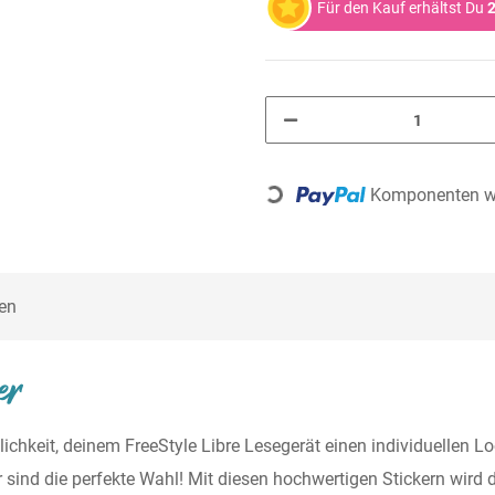
Für den Kauf erhältst Du
2
Loading...
Komponenten we
en
er
ichkeit, deinem FreeStyle Libre Lesegerät einen individuellen L
r sind die perfekte Wahl! Mit diesen hochwertigen Stickern wir