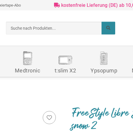
kostenfreie Lieferung (DE) ab 10
ixiertape-Abo
d
Medtronic
t:slim X2
Ypsopump
FreeStyle Libre 
snow 2