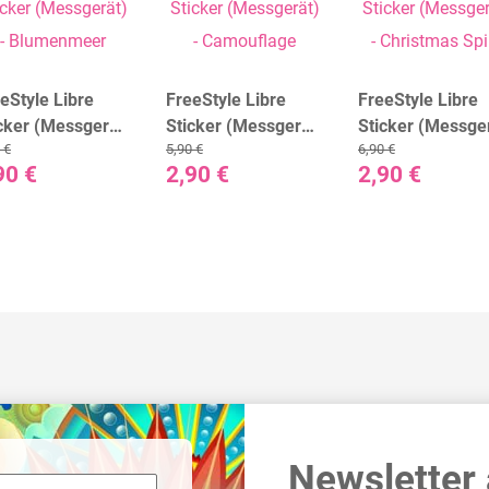
eStyle Libre
FreeStyle Libre
FreeStyle Libre
cker (Messgerät)
Sticker (Messgerät)
Sticker (Messge
 €
5,90 €
6,90 €
Blumenmeer
- Camouflage
- Christmas Spiri
90 €
2,90 €
2,90 €
Newsletter