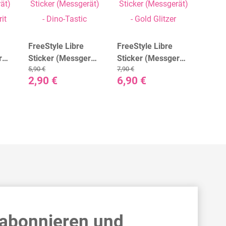
FreeStyle Libre
FreeStyle Libre
FreeS
rät)
Sticker (Messgerät)
Sticker (Messgerät)
Stick
5,90 €
7,90 €
6,90 €
t
- Dino-Tastic
- Gold Glitzer
- Gol
2,90 €
6,90 €
2,90
 abonnieren und