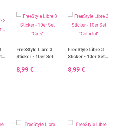
3
FreeStyle Libre 3
FreeStyle Libre 3
FreeS
t
Sticker - 10er Set
Sticker - 10er Set
Stick
"Cats"
"Colorful"
"Dogs
8,99 €
8,99 €
8,99