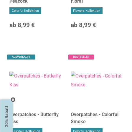
Peacock
Floral
Colorful Kollektion
Flowers Kollektion
ab
8,99 €
ab
8,99 €
AUSVERKAUFT
BESTSELLER
20% Rabatt
Overpatches - Butterfly
Overpatches - Colorful
Kiss
Smoke
Fairytale Kollektion
Colorful Kollektion