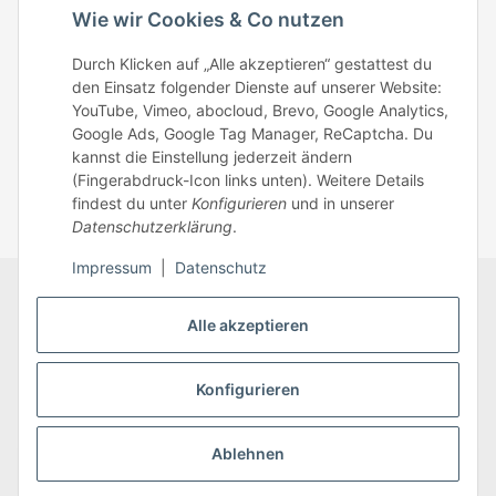
Telefonisch erreichst du uns:
Wie wir Cookies & Co nutzen
Mo – Fr: 8:30 – 13.00 Uhr
Durch Klicken auf „Alle akzeptieren“ gestattest du
Telefonnr.: 0951/70045771
den Einsatz folgender Dienste auf unserer Website:
YouTube, Vimeo, abocloud, Brevo, Google Analytics,
Google Ads, Google Tag Manager, ReCaptcha. Du
Zum Kontakt
kannst die Einstellung jederzeit ändern
(Fingerabdruck-Icon links unten). Weitere Details
findest du unter
Konfigurieren
und in unserer
Datenschutzerklärung
.
Impressum
|
Datenschutz
Datenschutz
AGB
Zahlungsmöglichkeiten
Alle akzeptieren
Sitemap
Versandinformationen
Impressum
* Alle Preise inkl. gesetzlicher USt., zzgl.
Versand
Konfigurieren
Ablehnen
Vertrag widerrufen