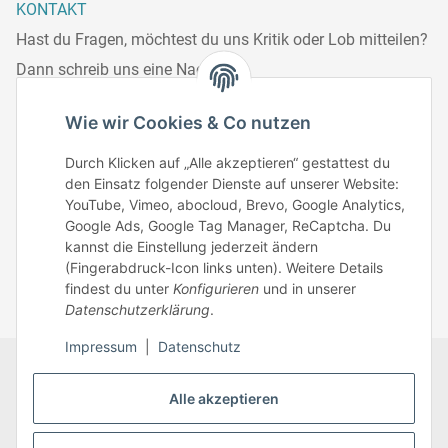
KONTAKT
Hast du Fragen, möchtest du uns Kritik oder Lob mitteilen?
Dann schreib uns eine Nachricht.
Telefonisch erreichst du uns:
Wie wir Cookies & Co nutzen
Mo – Fr: 8:30 – 13.00 Uhr
Durch Klicken auf „Alle akzeptieren“ gestattest du
Telefonnr.: 0951/70045771
den Einsatz folgender Dienste auf unserer Website:
YouTube, Vimeo, abocloud, Brevo, Google Analytics,
Google Ads, Google Tag Manager, ReCaptcha. Du
Zum Kontakt
kannst die Einstellung jederzeit ändern
(Fingerabdruck-Icon links unten). Weitere Details
findest du unter
Konfigurieren
und in unserer
Datenschutzerklärung
.
Impressum
|
Datenschutz
Datenschutz
AGB
Zahlungsmöglichkeiten
Alle akzeptieren
Sitemap
Versandinformationen
Impressum
* Alle Preise inkl. gesetzlicher USt., zzgl.
Versand