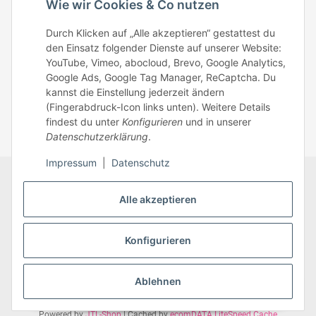
Wie wir Cookies & Co nutzen
Mo – Fr: 8:30 – 13.00 Uhr
Durch Klicken auf „Alle akzeptieren“ gestattest du
Telefonnr.: 0951/70045771
den Einsatz folgender Dienste auf unserer Website:
YouTube, Vimeo, abocloud, Brevo, Google Analytics,
Google Ads, Google Tag Manager, ReCaptcha. Du
Zum Kontakt
kannst die Einstellung jederzeit ändern
(Fingerabdruck-Icon links unten). Weitere Details
findest du unter
Konfigurieren
und in unserer
Datenschutzerklärung
.
Impressum
|
Datenschutz
Datenschutz
AGB
Zahlungsmöglichkeiten
Alle akzeptieren
Sitemap
Versandinformationen
Impressum
* Alle Preise inkl. gesetzlicher USt., zzgl.
Versand
Konfigurieren
Ablehnen
Vertrag widerrufen
Powered by
JTL-Shop
| Cached by
ecomDATA LiteSpeed Cache