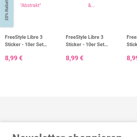
20% Rabatt
FreeStyle Libre 3
FreeStyle Libre 3
Free
Sticker - 10er Set
Sticker - 10er Set
Stic
"Abstrakt"
"Black & White"
"Colo
8,99 €
8,99 €
8,9