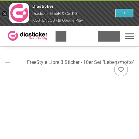
Diasticker
>
Diasticker GmbH & Co. KG
KOSTENLOS - In Google Play