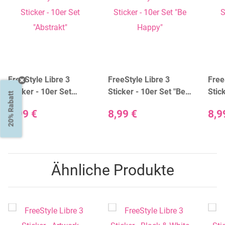
FreeStyle Libre 3
FreeStyle Libre 3
Free
Sticker - 10er Set
Sticker - 10er Set "Be
Stic
20% Rabatt
"Abstrakt"
Happy"
"Bei
8,99 €
8,99 €
8,9
Ähnliche Produkte