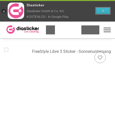
Diasticker
>
Diasticker GmbH & Co. KG
KOSTENLOS - In Google Play