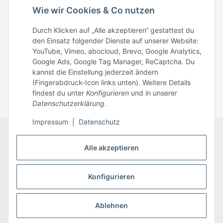
Telefonisch erreichst du uns:
Wie wir Cookies & Co nutzen
Mo – Fr: 8:30 – 13.00 Uhr
Durch Klicken auf „Alle akzeptieren“ gestattest du
Telefonnr.: 0951/70045771
den Einsatz folgender Dienste auf unserer Website:
YouTube, Vimeo, abocloud, Brevo, Google Analytics,
Google Ads, Google Tag Manager, ReCaptcha. Du
Zum Kontakt
kannst die Einstellung jederzeit ändern
(Fingerabdruck-Icon links unten). Weitere Details
findest du unter
Konfigurieren
und in unserer
Datenschutzerklärung
.
Impressum
|
Datenschutz
Datenschutz
AGB
Zahlungsmöglichkeiten
Alle akzeptieren
Sitemap
Versandinformationen
Impressum
* Alle Preise inkl. gesetzlicher USt., zzgl.
Versand
Konfigurieren
Ablehnen
Vertrag widerrufen