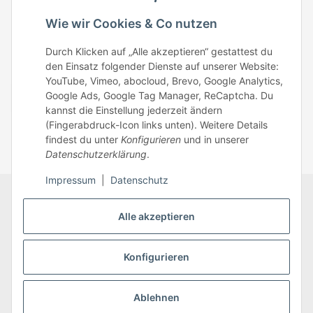
Telefonisch erreichst du uns:
Wie wir Cookies & Co nutzen
Mo – Fr: 8:30 – 13.00 Uhr
Durch Klicken auf „Alle akzeptieren“ gestattest du
Telefonnr.: 0951/70045771
den Einsatz folgender Dienste auf unserer Website:
YouTube, Vimeo, abocloud, Brevo, Google Analytics,
Google Ads, Google Tag Manager, ReCaptcha. Du
Zum Kontakt
kannst die Einstellung jederzeit ändern
(Fingerabdruck-Icon links unten). Weitere Details
findest du unter
Konfigurieren
und in unserer
Datenschutzerklärung
.
Impressum
|
Datenschutz
Datenschutz
AGB
Zahlungsmöglichkeiten
Alle akzeptieren
Sitemap
Versandinformationen
Impressum
* Alle Preise inkl. gesetzlicher USt., zzgl.
Versand
Konfigurieren
Ablehnen
Vertrag widerrufen