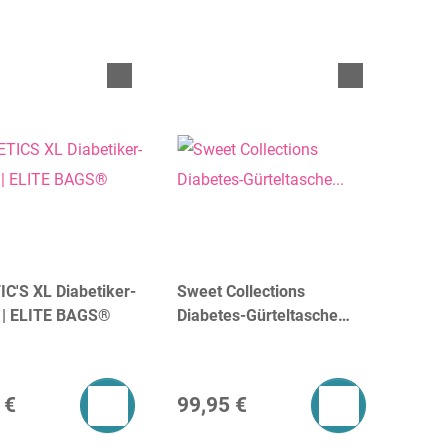
C'S XL Diabetiker-
Sweet Collections
 | ELITE BAGS®
Diabetes-Gürteltasche
"Sam" | dR Amsterdam
 €
99,95 €