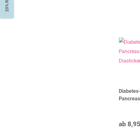
20% Rabatt
Diabetes
Pancreas 
Diastick
Farben)
ab
8,95