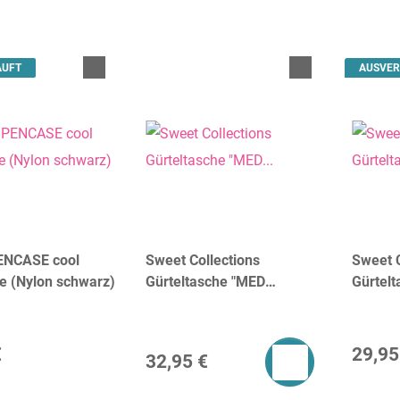
AUFT
AUSVER
ENCASE cool
Sweet Collections
Sweet C
e (Nylon schwarz)
Gürteltasche "MED
Gürtelt
CANVAS" | dR Amsterdam -
| dR A
Black
€
29,95
32,95 €