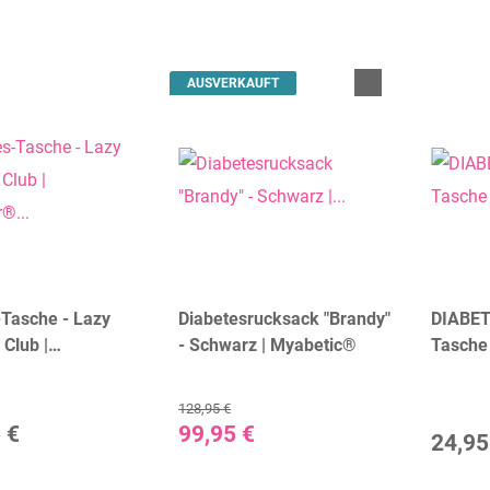
AUSVERKAUFT
-Tasche - Lazy
Diabetesrucksack "Brandy"
DIABETI
Club |
- Schwarz | Myabetic®
Tasche
er® (verschiedene
128,95 €
 €
99,95 €
24,95