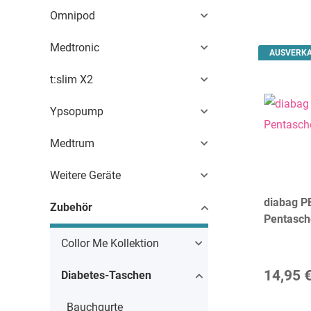
Omnipod
Medtronic
AUSVERK
t:slim X2
Ypsopump
Medtrum
Weitere Geräte
diabag P
Zubehör
Pentasch
Collor Me Kollektion
14,95 
Diabetes-Taschen
Bauchgurte