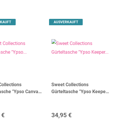
KAUFT
AUSVERKAUFT
ollections
Sweet Collections
asche "Ypso Canvas"
Gürteltasche "Ypso Keeper
msterdam
Emmy" | dR Amsterdam
 €
34,95 €