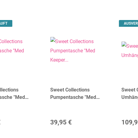
AUFT
AUSVER
lections
Sweet Collections
Sweet C
asche "Med
Pumpentasche "Med
Umhäng
iss" | dR
Keeper Emmy" | dR
Amste
am
Amsterdam
€
39,95 €
109,9