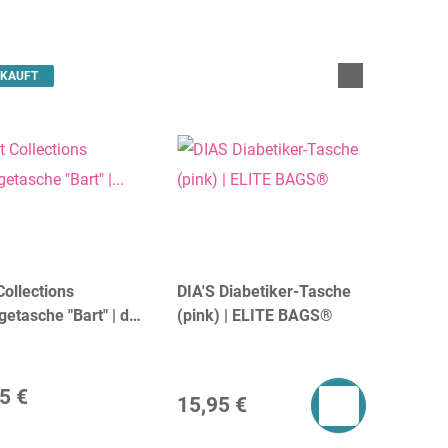
KAUFT
ollections
DIA'S Diabetiker-Tasche
etasche "Bart" | dR
(pink) | ELITE BAGS®
rdam
5 €
15,95 €