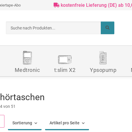
kostenfreie Lieferung (DE) ab 10
ixiertape-Abo
d
Medtronic
t:slim X2
Ypsopump
hörtaschen
 24 von 51
Sortierung
Artikel pro Seite