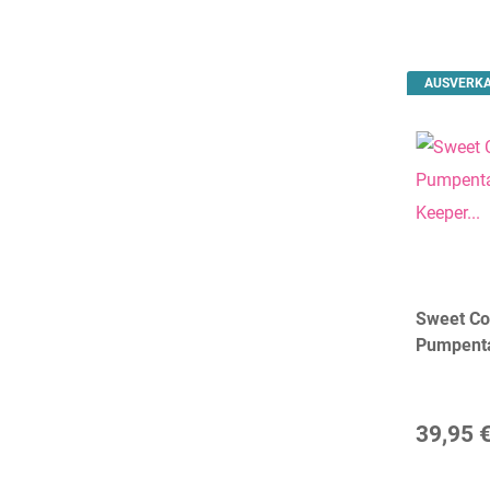
AUSVERK
Sweet Col
Pumpent
Keeper Bl
Amsterd
39,95 