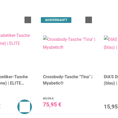
AUSVERKAUFT
abetiker-Tasche
Crossbody-Tasche "Tina" |
DIA'S D
one) | ELITE
Myabetic®
(blau)
89,95 €
75,95 €
€
15,95