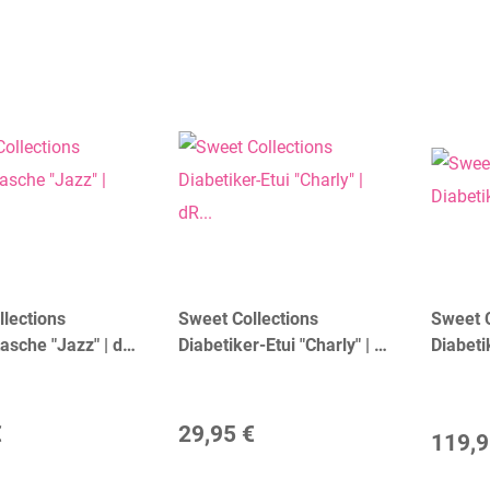
lections
Sweet Collections
Sweet C
asche "Jazz" | dR
Diabetiker-Etui "Charly" | dR
Diabeti
am
Amsterdam
"Hope"
€
29,95 €
119,9