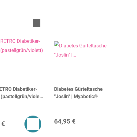
ETRO Diabetiker-
Diabetes Gürteltasche
(pastellgrün/violett)
"Joslin" | Myabetic®
E BAGS®
64,95 €
 €