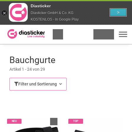
Diasticker
>
Diasticker GmbH & Co. KG
KOSTENLOS - In Google Play
Bauchgurte
Artikel 1 - 24 von 29
Filter und Sortierung
NEU
TOP