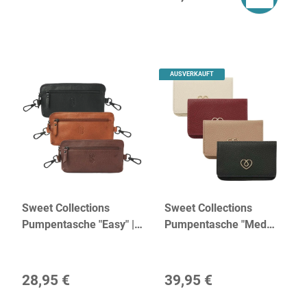
AUSVERKAUFT
Sweet Collections
Sweet Collections
Pumpentasche "Easy" |
Pumpentasche "Med
dR Amsterdam
Keeper Bliss" | dR
Amsterdam
28,95 €
39,95 €