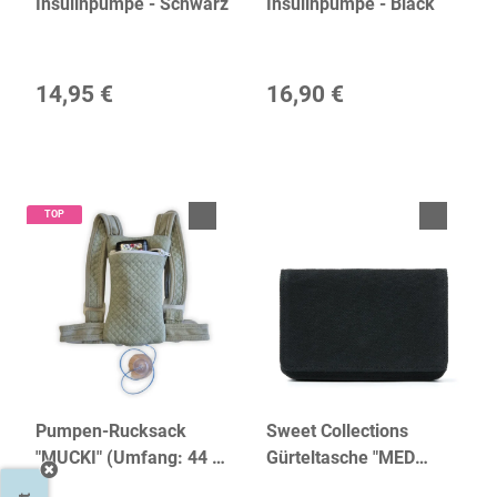
Insulinpumpe - Schwarz
Insulinpumpe - Black
14,95 €
16,90 €
TOP
Pumpen-Rucksack
Sweet Collections
"MUCKI" (Umfang: 44 -
Gürteltasche "MED
72 cm)
CANVAS" | dR