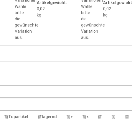
Variationen.
Variationen.
:
Artikelgewicht:
Artikelgewicht
Wähle
Wähle
0,02
0,02
bitte
bitte
kg
kg
die
die
gewünschte
gewünschte
Variation
Variation
aus.
aus.
Topartikel
lagernd
>
<