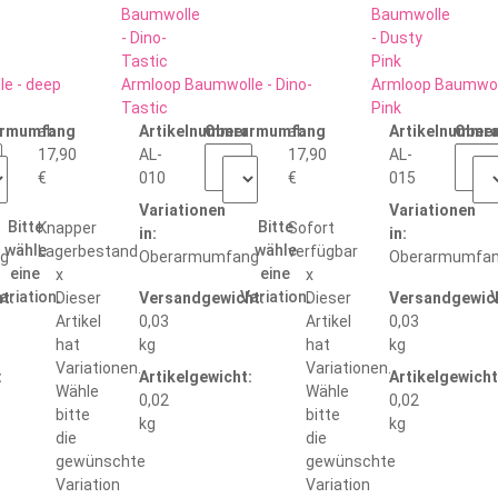
e - deep
Armloop Baumwolle - Dino-
Armloop Baumwoll
Tastic
Pink
:
armumfang
ab
Artikelnummer:
Oberarmumfang
ab
Artikelnummer
Ober
17,90
AL-
17,90
AL-
€
010
€
015
Variationen
Variationen
Bitte
Bitte
Knapper
Sofort
in:
in:
wähle
wähle
Lagerbestand
verfügbar
g
Oberarmumfang
Oberarmumfa
eine
eine
x
x
ariation.
Variation.
V
t:
Dieser
Versandgewicht:
Dieser
Versandgewich
Artikel
0,03
Artikel
0,03
hat
kg
hat
kg
Variationen.
Variationen.
:
Artikelgewicht:
Artikelgewicht
Wähle
Wähle
0,02
0,02
bitte
bitte
kg
kg
die
die
gewünschte
gewünschte
Variation
Variation