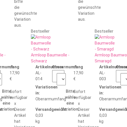
bitte
die
die
gewünschte
gewünschte
Variation
Variation
aus.
aus.
Bestseller
Bestseller
e -
Armloop Baumwolle -
Armloop Baumwol
Schwarz
Smaragd
:
armumfang
ab
Artikelnummer:
Oberarmumfang
ab
Artikelnummer
Ober
17,90
AL-
17,90
AL-
€
014
€
003
Variationen
Variationen
Bitte
Bitte
Sofort
Sofort
in:
in:
wähle
wähle
verfügbar
verfügbar
g
Oberarmumfang
Oberarmumfa
eine
eine
x
x
ariation.
Variation.
V
t:
Dieser
Versandgewicht:
Dieser
Versandgewich
Artikel
0,03
Artikel
0,03
hat
kg
hat
kg