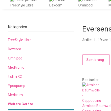
FreeStyle Libre
Dexcom
Omnipod
M
Kategorien
Eversen
FreeStyle Libre
Artikel 1 - 19 von 
Dexcom
Omnipod
Sortierung
Medtronic
t:slim X2
Bestseller
Ypsopump
Medtrum
Weitere Geräte
Armloop Baumwoll
Cappuccino