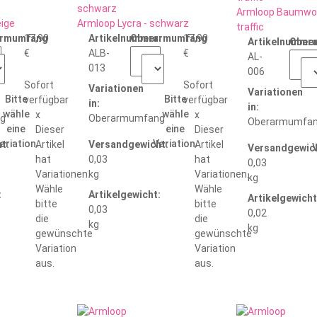
Armloop Baumwoll
eige
Armloop Lycra - schwarz
traffic
:
armumfang
17,90
Artikelnummer:
Oberarmumfang
17,90
Artikelnummer
Ober
€
ALB-
€
AL-
013
006
Sofort
Sofort
Variationen
Variationen
Bitte
Bitte
verfügbar
verfügbar
in:
in:
wähle
wähle
x
x
g
Oberarmumfang
Oberarmumfa
eine
eine
Dieser
Dieser
ariation.
Variation.
t:
Artikel
Versandgewicht:
Artikel
V
Versandgewich
hat
0,03
hat
0,03
Variationen.
kg
Variationen.
kg
Wähle
Wähle
:
Artikelgewicht:
Artikelgewicht
bitte
bitte
0,03
0,02
die
die
kg
kg
gewünschte
gewünschte
Variation
Variation
aus.
aus.