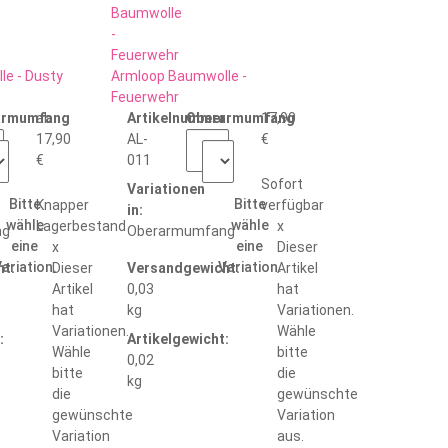
e - Dusty
Armloop Baumwolle -
Feuerwehr
:
armumfang
ab
Artikelnummer:
Oberarmumfang
17,90
17,90
AL-
€
€
011
Sofort
Variationen
Bitte
Bitte
Knapper
verfügbar
in:
wähle
wähle
Lagerbestand
x
ng
Oberarmumfang
eine
eine
x
Dieser
ariation.
Variation.
t:
Dieser
Versandgewicht:
Artikel
Artikel
0,03
hat
hat
kg
Variationen.
Variationen.
Wähle
:
Artikelgewicht:
Wähle
bitte
0,02
bitte
die
kg
die
gewünschte
gewünschte
Variation
Variation
aus.