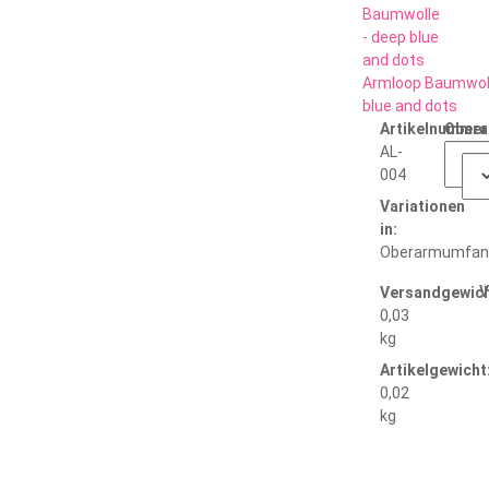
Armloop Baumwoll
blue and dots
Artikelnummer
Ober
AL-
004
Variationen
in:
Oberarmumfan
V
Versandgewich
0,03
kg
Artikelgewicht
0,02
kg