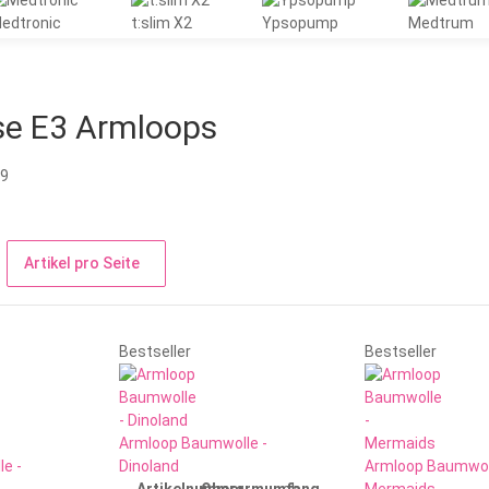
edtronic
t:slim X2
Ypsopump
Medtrum
se E3 Armloops
19
Artikel pro Seite
Bestseller
Bestseller
Armloop Baumwolle -
e -
Dinoland
Armloop Baumwol
Artikelnummer:
Oberarmumfang
ab
Mermaids