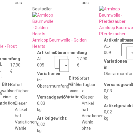
aus.
aus.
Bestseller
Armloop Baumwol
Pferdezauber
Armloop Baumwolle - Golden
Artikelnummer
Ober
e - Frost
Hearts
AL-
Artikelnummer:
Oberarmumfang
ab
009
:
armumfang
ab
AL-
17,90
Variationen
17,90
005
€
in:
€
Variationen
Oberarmumfa
Bitte
Sofort
in:
Bitte
wähle
V
Sofort
verfügbar
Versandgewich
Oberarmumfang
wähle
eine
verfügbar
x
0,03
g
eine
Variation.
x
Versandgewicht:
Dieser
kg
ariation.
t:
Dieser
0,03
Artikel
Artikelgewicht
Artikel
kg
hat
0,02
hat
Variationen.
Artikelgewicht:
kg
Variationen.
Wähle
:
0,02
Wähle
bitte
kg