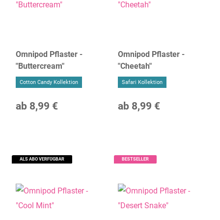
Omnipod Pflaster -
Omnipod Pflaster -
"Buttercream"
"Cheetah"
Cotton Candy Kollektion
Safari Kollektion
ab
8,99 €
ab
8,99 €
ALS ABO VERFÜGBAR
BESTSELLER