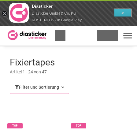
Diasticker
>
Diasticker GmbH & Co. KG
KOSTENLOS - In Google Play
Fixiertapes
Artikel 1 - 24 von 47
Filter und Sortierung
TOP
TOP