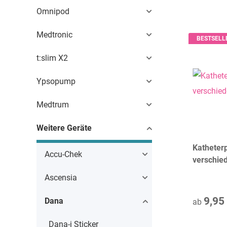
Omnipod
Medtronic
BESTSELL
t:slim X2
Ypsopump
Medtrum
Weitere Geräte
Katheterp
Accu-Chek
verschie
Ascensia
9,95
Dana
ab
Dana-i Sticker