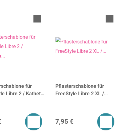
rschablone für
Pflasterschablone für
le Libre 2 / Katheter
FreeStyle Libre 2 XL /
klein)
Katheter Gr. M (groß)
€
7,95 €