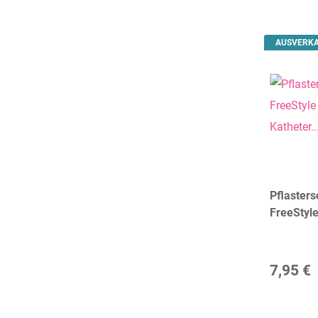
AUSVERK
Pflasters
FreeStyle
Gr. S
7,95 €