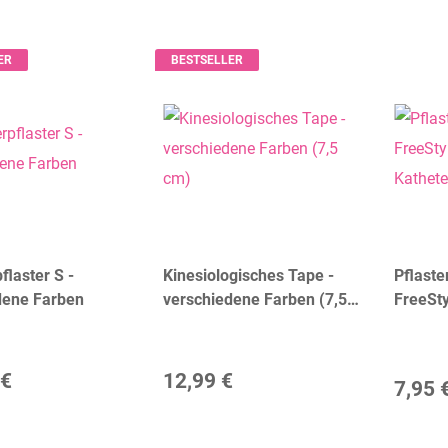
ER
BESTSELLER
flaster S -
Kinesiologisches Tape -
Pflaste
dene Farben
verschiedene Farben (7,5
FreeSty
cm)
Gr. M (
 €
12,99 €
7,95 