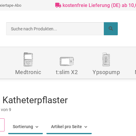
kostenfreie Lieferung (DE) ab 10
ixiertape-Abo
d
Medtronic
t:slim X2
Ypsopump
 Katheterpflaster
9 von 9
Sortierung
Artikel pro Seite