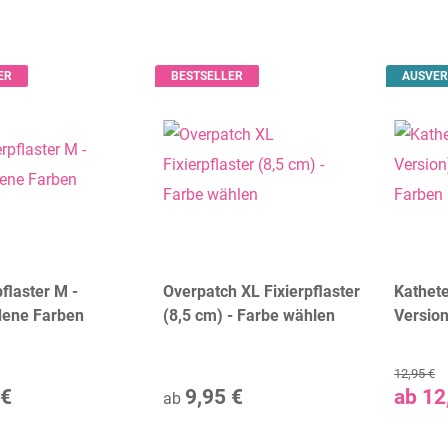
ER
BESTSELLER
AUSVER
flaster M -
Overpatch XL Fixierpflaster
Kathete
dene Farben
(8,5 cm) - Farbe wählen
Version
Farben
12,95 €
 €
9,95 €
ab
12
ab