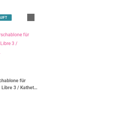
AUFT
chablone für
 Libre 3 / Katheter