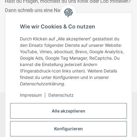
Hast du Fragen, möchtest du uns Kritik oder Lob mitteilen?
Dann schreib uns eine Nachricht.
Telefonisch erreichst du uns:
Wie wir Cookies & Co nutzen
Mo – Fr: 8:30 – 13.00 Uhr
Durch Klicken auf „Alle akzeptieren“ gestattest du
Telefonnr.: 0951/70045771
den Einsatz folgender Dienste auf unserer Website:
YouTube, Vimeo, abocloud, Brevo, Google Analytics,
Google Ads, Google Tag Manager, ReCaptcha. Du
Zum Kontakt
kannst die Einstellung jederzeit ändern
(Fingerabdruck-Icon links unten). Weitere Details
findest du unter
Konfigurieren
und in unserer
Datenschutzerklärung
.
Impressum
|
Datenschutz
Datenschutz
AGB
Zahlungsmöglichkeiten
Alle akzeptieren
Sitemap
Versandinformationen
Impressum
* Alle Preise inkl. gesetzlicher USt., zzgl.
Versand
Konfigurieren