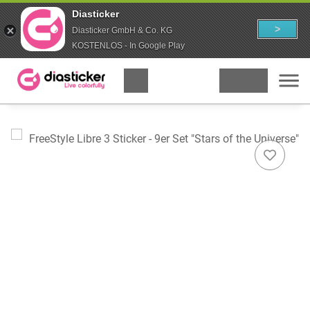
Diasticker
>
Diasticker GmbH & Co. KG
KOSTENLOS - In Google Play