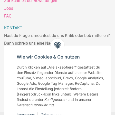
Zur Echtheit der Bewertungen
Jobs
FAQ
KONTAKT
Hast du Fragen, möchtest du uns Kritik oder Lob mitteilen?
Dann schreib uns eine Nachricht.
Telefonisch erreichst du uns:
Wie wir Cookies & Co nutzen
Mo – Fr: 8:30 – 13.00 Uhr
Durch Klicken auf „Alle akzeptieren“ gestattest du
Telefonnr.: 0951/70045771
den Einsatz folgender Dienste auf unserer Website:
YouTube, Vimeo, abocloud, Brevo, Google Analytics,
Google Ads, Google Tag Manager, ReCaptcha. Du
Zum Kontakt
kannst die Einstellung jederzeit ändern
(Fingerabdruck-Icon links unten). Weitere Details
findest du unter
Konfigurieren
und in unserer
Datenschutzerklärung
.
Impressum
|
Datenschutz