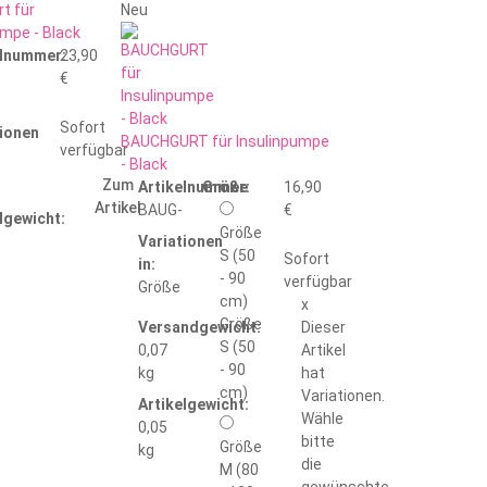
t für
Neu
umpe - Black
elnummer:
23,90
€
Sofort
tionen
BAUCHGURT für Insulinpumpe
verfügbar
- Black
Zum
Artikelnummer:
Größe
16,90
Artikel
BAUG-
€
lgewicht:
Größe
Variationen
S (50
Sofort
in:
- 90
verfügbar
Größe
cm)
x
Größe
Versandgewicht:
Dieser
S (50
0,07
Artikel
- 90
kg
hat
cm)
Variationen.
Artikelgewicht:
Wähle
0,05
bitte
Größe
kg
die
M (80
gewünschte