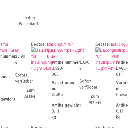
In den
Warenkorb
t für
Bestseller
Bauchgurt für
Bestseller
Bauchgur
mpe - Gray
Insulinpumpe - Light
Insulinp
elnummer:
23,90
Blue
Pink
€
Artikelnummer:
23,90
Artik
BAGU-
€
BAGU-
005
011
Sofort
ionen
verfügbar
Sofort
Variationen
Varia
verfügbar
in:
in:
Zum
Größe
Größe
Artikel
Zum
lgewicht:
Artikel
Artikelgewicht:
Artike
0,11
0,11
kg
kg
t für
Bestseller
Bestseller