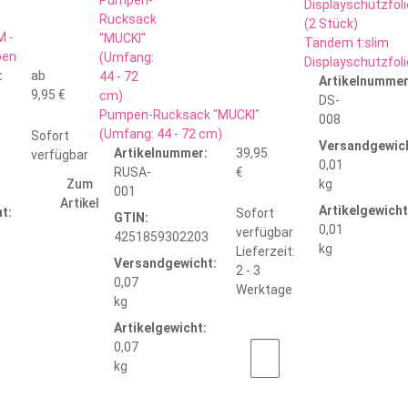
M -
Tandem t:slim
ben
Displayschutzfoli
:
ab
Artikelnummer
9,95 €
DS-
Pumpen-Rucksack "MUCKI"
008
(Umfang: 44 - 72 cm)
Sofort
Versandgewich
Artikelnummer:
39,95
verfügbar
0,01
RUSA-
€
Zum
kg
001
Artikel
Artikelgewicht
t:
Sofort
GTIN:
0,01
verfügbar
4251859302203
kg
Lieferzeit:
Versandgewicht:
2 - 3
0,07
Werktage
kg
Artikelgewicht:
0,07
kg