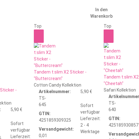
In den
Warenkorb
Top
Top
Tandem t:slim X2 Sticker -
Tandem t:slim X2 
"Buttercream"
"Cheetah"
Cotton Candy Kollektion
Sticker -
Safari Kollektion
Artikelnummer:
5,90 €
Artikelnummer
TS-
ektion
TS-
645
Sofort
:
5,90 €
640
verfügbar
GTIN:
Lieferzeit:
GTIN:
4251859309325
Sofort
2 - 4
425185930857
Versandgewicht:
verfügbar
Werktage
Versandgewich
0,01
Lieferzeit:
5