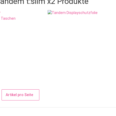
andem t:slim x2 Produkte
Artikel pro Seite