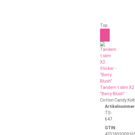
Top
Tandem t:slim X2 
"Berry Blush"
Cotton Candy Koll
Artikelnummer
TS-
647
GTIN:
425185930916