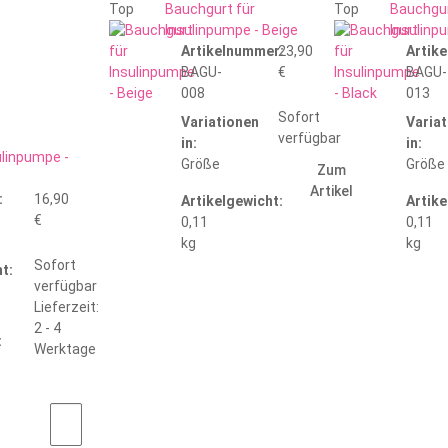
Top
Bauchgurt für
Top
Bauchgur
Insulinpumpe - Beige
Insulinp
Artikelnummer:
23,90
Artik
BAGU-
€
BAGU-
008
013
Sofort
Variationen
Varia
verfügbar
in:
in:
linpumpe -
Größe
Größe
Zum
Artikel
:
16,90
Artikelgewicht:
Artike
€
0,11
0,11
kg
kg
Sofort
t:
verfügbar
Lieferzeit:
2 - 4
:
Werktage