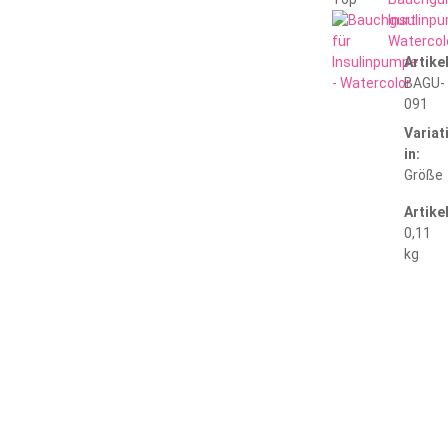
Insulinp
Watercol
Artik
BAGU-
091
Variat
in:
Größe
Artike
0,11
kg