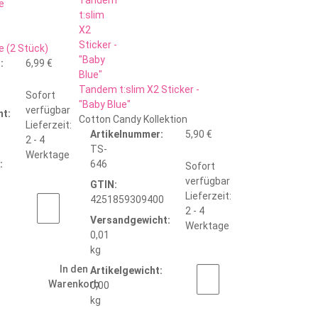
e (2 Stück)
:
6,99 €
Tandem t:slim X2 Sticker -
Sofort
"Baby Blue"
verfügbar
t:
Cotton Candy Kollektion
Lieferzeit:
Artikelnummer:
5,90 €
2 - 4
TS-
Werktage
:
646
Sofort
verfügbar
GTIN:
Lieferzeit:
4251859309400
2 - 4
Versandgewicht:
Werktage
0,01
kg
In den
Artikelgewicht:
Warenkorb
0,00
kg