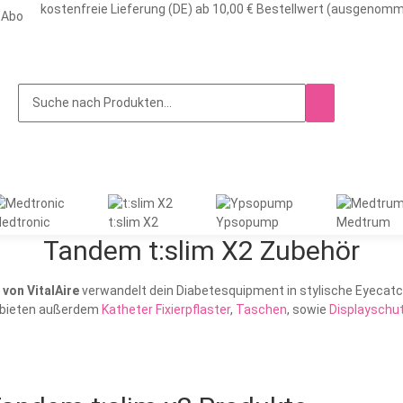
kostenfreie Lieferung (DE) ab 10,00 € Bestellwert (ausgenom
-Abo
edtronic
t:slim X2
Ypsopump
Medtrum
Tandem t:slim X2 Zubehör
 von VitalAire
verwandelt dein Diabetesquipment in stylische Eyecat
r bieten außerdem
Katheter Fixierpflaster
,
Taschen
, sowie
Displayschut