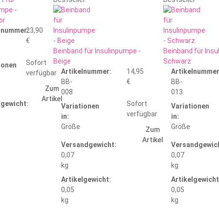
umpe -
or
elnummer:
23,90
€
Beinband für Insulinpumpe -
Beinband für Insu
Beige
Schwarz
Sofort
ionen
Artikelnummer:
14,95
Artikelnummer
verfügbar
BB-
€
BB-
Zum
008
013
Artikel
lgewicht:
Sofort
Variationen
Variationen
verfügbar
in:
in:
Größe
Größe
Zum
Artikel
Versandgewicht:
Versandgewich
0,07
0,07
kg
kg
Artikelgewicht:
Artikelgewicht
0,05
0,05
kg
kg