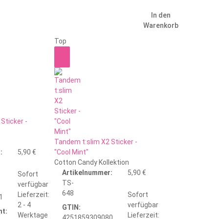
In den
Warenkorb
Top
Sticker -
Tandem t:slim X2 Sticker -
:
5,90 €
"Cool Mint"
Cotton Candy Kollektion
Artikelnummer:
5,90 €
Sofort
TS-
verfügbar
648
Lieferzeit:
Sofort
1
2 - 4
verfügbar
GTIN:
t:
Werktage
Lieferzeit:
4251859309080