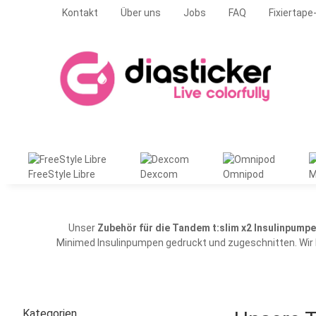
Kontakt
Über uns
Jobs
FAQ
Fixiertape
FreeStyle Libre
Dexcom
Omnipod
M
Unser
Zubehör für die Tandem t:slim x2 Insulinpumpe
Minimed Insulinpumpen
gedruckt und zugeschnitten. Wi
Kategorien