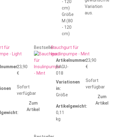
- 120
Variation
cm)
aus.
Größe
M (80
- 120
cm)
t für
Bestseller
Bauchgurt für
umpe - Light
Insulinpumpe - Mint
Artikelnummer:
23,90
elnummer:
23,90
BAGU-
€
€
018
Sofort
Variationen
Sofort
verfügbar
tionen
in:
verfügbar
Größe
Zum
Zum
Artikel
Artikelgewicht:
Artikel
lgewicht:
0,11
kg
Bestseller