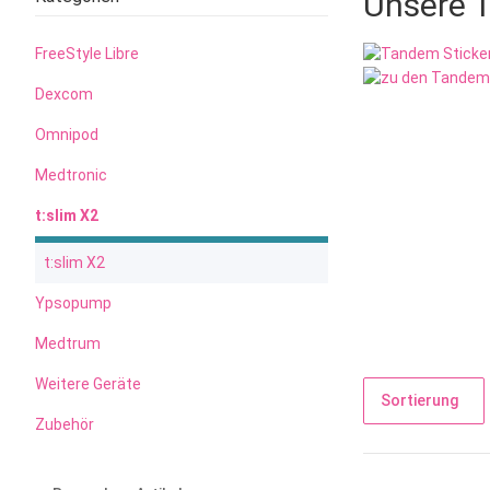
Unsere T
FreeStyle Libre
Dexcom
Omnipod
Medtronic
t:slim X2
t:slim X2
Ypsopump
Medtrum
Weitere Geräte
Sortierung
Zubehör