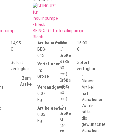
linpumpe -
BEINGURT für Insulinpumpe -
Black
:
14,95
Artikelnummer:
Größe
16,90
€
BEG-
€
013
Größe
S (35-
Sofort
Sofort
Variationen
50
verfügbar
verfügbar
in:
cm)
x
Größe
Zum
Größe
Dieser
Artikel
S (35-
t:
Versandgewicht:
Artikel
50
0,07
hat
cm)
kg
Variationen.
Wähle
:
Artikelgewicht:
bitte
Größe
0,05
die
M
kg
gewünschte
(40-
Variation
55