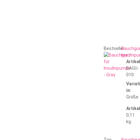
Bestseller
Bauchgur
Insulinpu
Artik
BAGU-
010
Variat
in:
Größe
Artike
0,11
kg
Top
Bauchgur