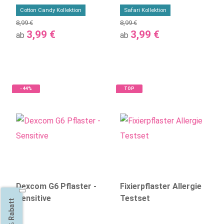
CANDY
Cotton Candy Kollektion
Safari Kollektion
8,99 €
8,99 €
3,99 €
3,99 €
ab
ab
- 44%
TOP
Dexcom G6 Pflaster -
Fixierpflaster Allergie
Sensitive
Testset
20% Rabatt