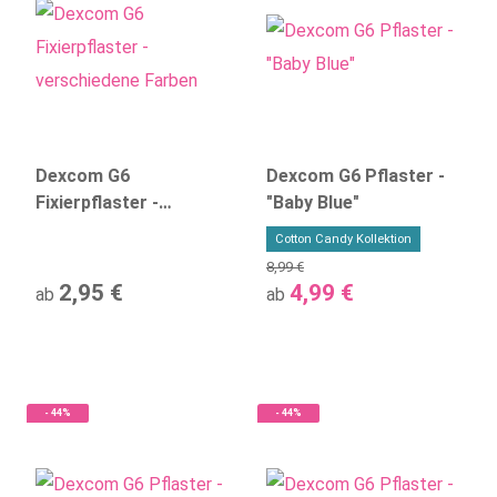
Dexcom G6
Dexcom G6 Pflaster -
Fixierpflaster -
"Baby Blue"
verschiedene Farben
Cotton Candy Kollektion
8,99 €
2,95 €
4,99 €
ab
ab
- 44%
- 44%