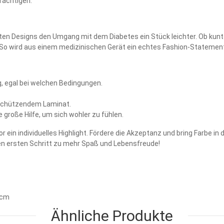
trächtigen.
n Designs den Umgang mit dem Diabetes ein Stück leichter. Ob kunter
. So wird aus einem medizinischen Gerät ein echtes Fashion-Statemen
g, egal bei welchen Bedingungen.
t schützendem Laminat.
 große Hilfe, um sich wohler zu fühlen.
in individuelles Highlight. Fördere die Akzeptanz und bring Farbe in de
den ersten Schritt zu mehr Spaß und Lebensfreude!
0 cm
Ähnliche Produkte