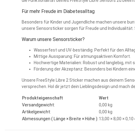
die Funktionalität deines FreeStyle Libre Sensors zu beein
Für mehr Freude im Diabetesalltag
Besonders für Kinder und Jugendliche machen unsere bunte
unsere Sensorsticker sorgen für Freude und Individualität
Warum unsere Sensorsticker?
Wasserfest und UV-beständig: Perfekt für den Allta
Mittige Aussparung: Für atmungsaktiven Komfort.
Hochwertige Materialien: Robust und langlebig, mi
Förderung der Akzeptanz: Besonders bei Kindern eine
Unsere FreeStyle Libre 2 Sticker machen aus deinem Sensor e
versprechen. Hol dir jetzt dein Lieblingsdesign und mach 
Produkteigenschaft
Wert
Versandgewicht:
0,00 kg
Artikelgewicht:
0,00
kg
Abmessungen ( Länge × Breite × Höhe ):
13,00 × 8,00 × 0,1