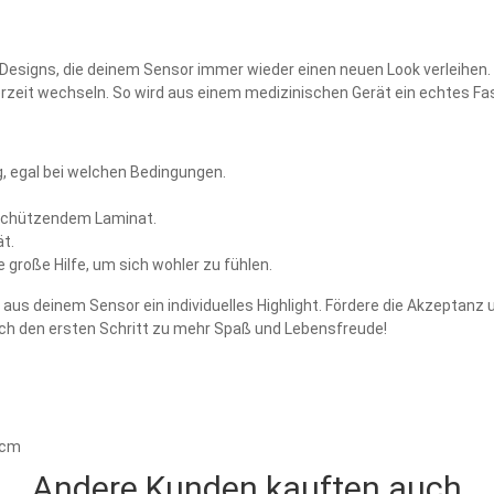
Designs, die deinem Sensor immer wieder einen neuen Look verleihen. 
ederzeit wechseln. So wird aus einem medizinischen Gerät ein echtes F
g, egal bei welchen Bedingungen.
t schützendem Laminat.
ät.
 große Hilfe, um sich wohler zu fühlen.
s deinem Sensor ein individuelles Highlight. Fördere die Akzeptanz und
mach den ersten Schritt zu mehr Spaß und Lebensfreude!
0 cm
Andere Kunden kauften auch