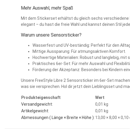
Mehr Auswahl, mehr Spaß
Mit dem Stickerset erhältst du gleich sechs verschiedene 
elegant – du hast die freie Wahl und kannst deinen Stil j
Warum unsere Sensorsticker?
Wasserfest und UV-beständig: Perfekt für den Allta
Mittige Aussparung: Für atmungsaktiven Komfort.
Hochwertige Materialien: Robust und langlebig, mi
Praktisches 6er-Set: Für mehr Auswahl und Flexibilit
Förderung der Akzeptanz: Besonders bei Kindern eine
Unsere FreeStyle Libre 2 Sensorsticker im 6er-Set machen au
was sie versprechen. Hol dir jetzt dein Lieblingsset und 
Produkteigenschaft
Wert
Versandgewicht:
0,01 kg
Artikelgewicht:
0,01
kg
Abmessungen ( Länge × Breite × Höhe ):
13,00 × 8,00 × 0,1