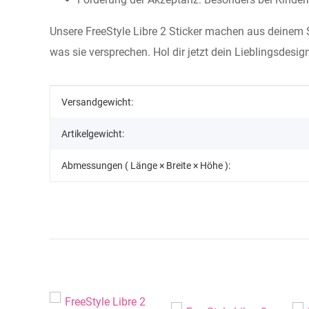
Unsere FreeStyle Libre 2 Sticker machen aus deinem Se
was sie versprechen. Hol dir jetzt dein Lieblingsdes
Produkteigenschaft
Wert
Versandgewicht:
Artikelgewicht:
Abmessungen ( Länge × Breite × Höhe ):