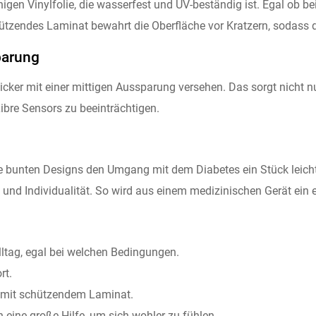
higen Vinylfolie, die wasserfest und UV-beständig ist. Egal ob b
hützendes Laminat bewahrt die Oberfläche vor Kratzern, sodass d
parung
icker mit einer mittigen Aussparung versehen. Das sorgt nicht 
Libre Sensors zu beeinträchtigen.
bunten Designs den Umgang mit dem Diabetes ein Stück leichter
 und Individualität. So wird aus einem medizinischen Gerät ein
lltag, egal bei welchen Bedingungen.
rt.
, mit schützendem Laminat.
 eine große Hilfe, um sich wohler zu fühlen.