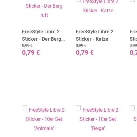
e 2
FreeStyle Libre 2
FreeStyle Libre 2
Fre
e
Sticker - Der Berg
Sticker - Katze
Sti
0,99 €
0,99 €
0,99
ruft
0,79 €
0,79 €
0,