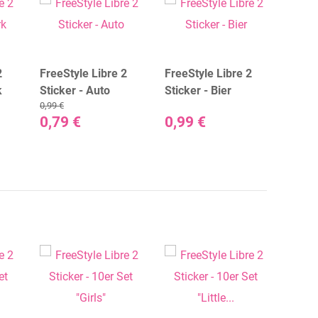
2
FreeStyle Libre 2
FreeStyle Libre 2
FreeS
k
Sticker - Auto
Sticker - Bier
Stick
0,99 €
Whit
0,79 €
0,99 €
0,99