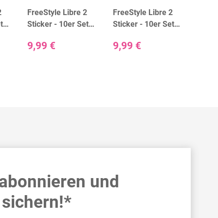
2
FreeStyle Libre 2
FreeStyle Libre 2
FreeS
t
Sticker - 10er Set
Sticker - 10er Set
Stick
"Girls"
"Little Friends"
"Men
9,99 €
9,99 €
9,99
 abonnieren und
sichern!*