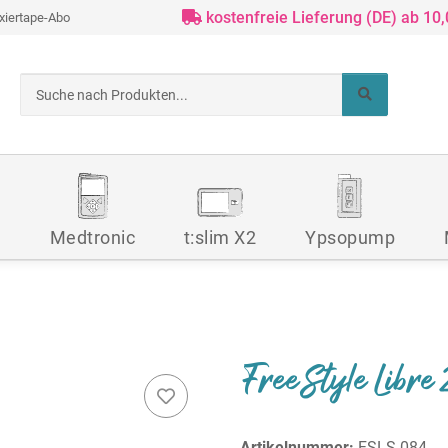
kostenfreie Lieferung (DE) ab 10
ixiertape-Abo
d
Medtronic
t:slim X2
Ypsopump
FreeStyle Libre 
Artikelnummer:
FSLS-084