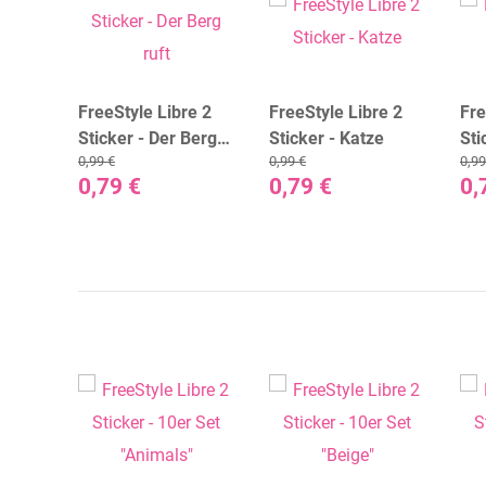
e 2
FreeStyle Libre 2
FreeStyle Libre 2
Fre
e
Sticker - Der Berg
Sticker - Katze
Sti
0,99 €
0,99 €
0,99
ruft
0,79 €
0,79 €
0,