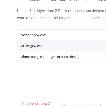
Unsere FreeStyle Libre 2 Sticker machen aus deinem Se
was sie versprechen. Hol dir jetzt dein Lieblingsdes
Produkteigenschaft
Wert
Versandgewicht:
Artikelgewicht:
Abmessungen ( Länge × Breite × Höhe ):