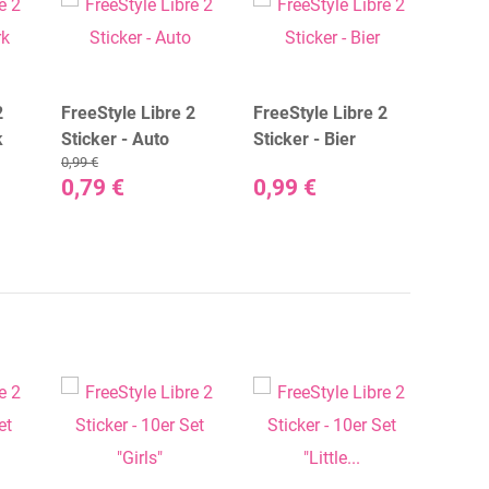
2
FreeStyle Libre 2
FreeStyle Libre 2
FreeS
k
Sticker - Auto
Sticker - Bier
Stick
0,99 €
Whit
0,79 €
0,99 €
0,99