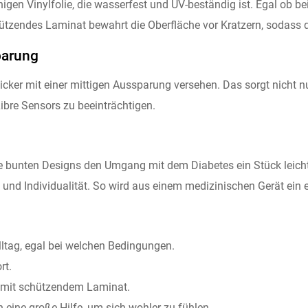
higen Vinylfolie, die wasserfest und UV-beständig ist. Egal ob b
hützendes Laminat bewahrt die Oberfläche vor Kratzern, sodass d
parung
icker mit einer mittigen Aussparung versehen. Das sorgt nicht 
Libre Sensors zu beeinträchtigen.
bunten Designs den Umgang mit dem Diabetes ein Stück leichter
 und Individualität. So wird aus einem medizinischen Gerät ein
lltag, egal bei welchen Bedingungen.
rt.
, mit schützendem Laminat.
 eine große Hilfe, um sich wohler zu fühlen.