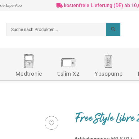
kostenfreie Lieferung (DE) ab 10
ixiertape-Abo
d
Medtronic
t:slim X2
Ypsopump
FreeStyle Libre 
Artikelnummer:
FSLS-017