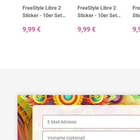
e
FreeStyle Libre 2
FreeStyle Libre 2
Fre
gerät)
Sticker - 10er Set
Sticker - 10er Set
Sti
"Animals"
"Beige"
"Bl
9,99 €
9,99 €
9,