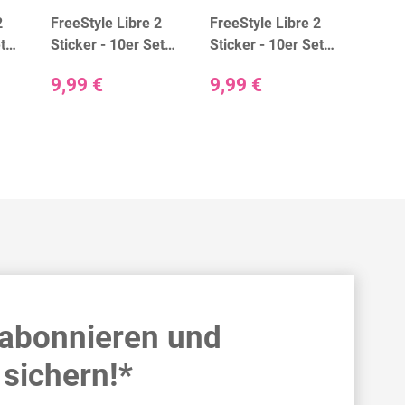
2
FreeStyle Libre 2
FreeStyle Libre 2
FreeS
t
Sticker - 10er Set
Sticker - 10er Set
Stick
"Girls"
"Little Friends"
"Men
9,99 €
9,99 €
9,99
 abonnieren und
sichern!*