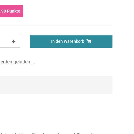
,90
Punkte
In den Warenkorb
rden geladen ...