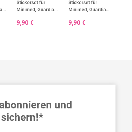
Stickerset für
Stickerset für
Stick
ian
Minimed, Guardian
Minimed, Guardian
Mini
und Accu-Chek
und Accu-Chek
und 
9,90 €
9,90 €
9,90
Dots
Guide - Lebe bunt
Guide - No Drama
Guide
Lama
 abonnieren und
sichern!*