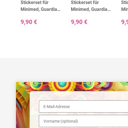
Stickerset für
Stickerset für
Sti
rdian
Minimed, Guardian
Minimed, Guardian
Mi
ext -
und Accu-Chek
und Accu-Chek
un
9,90 €
9,90 €
9,
Guide - Artwork
Guide - Black
Gui
Circles