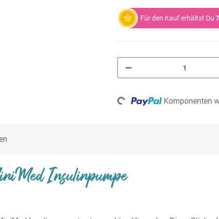
Für den Kauf erhältst Du
7
Komponenten we
Loading...
en
MiniMed Insulinpumpe