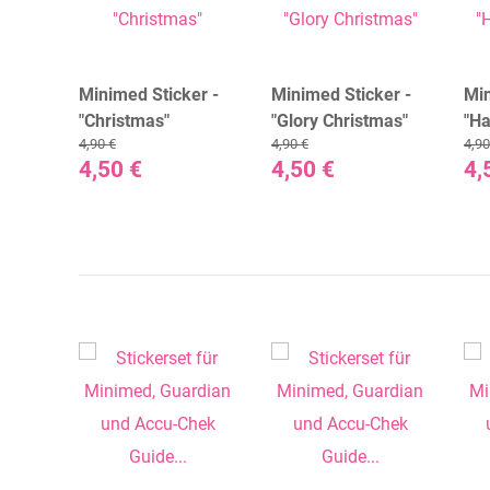
er
Minimed Sticker -
Minimed Sticker -
Min
"Christmas"
"Glory Christmas"
"Ha
4,90 €
4,90 €
4,90
ie) -
4,50 €
4,50 €
4,