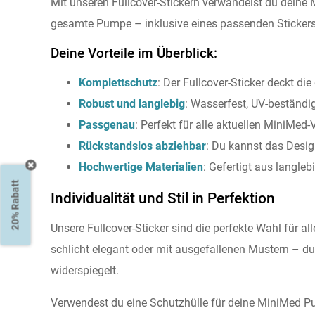
Mit unseren Fullcover-Stickern verwandelst du deine 
gesamte Pumpe – inklusive eines passenden Stickers f
Deine Vorteile im Überblick:
Komplettschutz
: Der Fullcover-Sticker deckt di
Robust und langlebig
: Wasserfest, UV-beständi
Passgenau
: Perfekt für alle aktuellen MiniMed-
Rückstandslos abziehbar
: Du kannst das Desi
Hochwertige Materialien
: Gefertigt aus langleb
20% Rabatt
Individualität und Stil in Perfektion
Unsere Fullcover-Sticker sind die perfekte Wahl für a
schlicht elegant oder mit ausgefallenen Mustern – d
widerspiegelt.
Verwendest du eine Schutzhülle für deine MiniMed