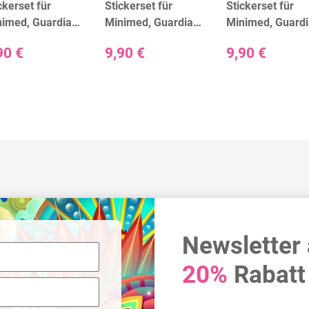
ckerset für
Stickerset für
Stickerset für
nimed, Guardian
Minimed, Guardian
Minimed, Guard
d Accu-Chek
und Accu-Chek
und Accu-Chek
90 €
9,90 €
9,90 €
de - Camouflage
Guide - Flames
Guide - Golden 
Newsletter
20%
Rabatt 