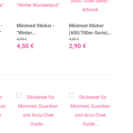
 -
Minimed Sticker -
Minimed Sticker
Minim
"
"Winter
(600/700er-Serie) -
(600/
4,90 €
4,50 €
4,50 €
Wonderland"
Artwork
Black
4,50 €
2,90 €
2,90