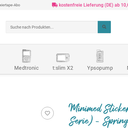
kostenfreie Lieferung (DE) ab 10
ixiertape-Abo
d
Medtronic
t:slim X2
Ypsopump
Minimed Sticke
Serie) - Spring