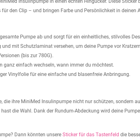
MiniMed Insulinpumpe in einen echten Hingucker. Diese Sticker b
ür den Clip – und bringen Farbe und Persönlichkeit in deinen A
e gesamte Pumpe ab und sorgt für ein einheitliches, stilvolles Des
g und mit Schutzlaminat versehen, um deine Pumpe vor Kratzern
Versionen (bis zur 780G).
gn ganz einfach wechseln, wann immer du möchtest.
iger Vinylfolie für eine einfache und blasenfreie Anbringung.
lle, die ihre MiniMed Insulinpumpe nicht nur schützen, sondern a
u hast die Wahl. Dank der Rundum-Abdeckung wird deine Pumpe z
 Pumpe? Dann könnten unsere
Sticker für das Tastenfeld
die besse