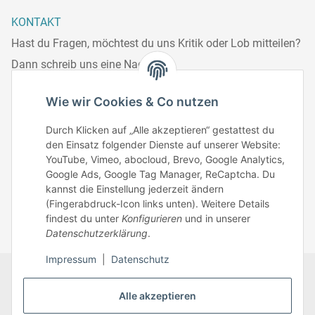
KONTAKT
Hast du Fragen, möchtest du uns Kritik oder Lob mitteilen?
Dann schreib uns eine Nachricht.
Telefonisch erreichst du uns:
Wie wir Cookies & Co nutzen
Mo – Fr: 8:30 – 13.00 Uhr
Durch Klicken auf „Alle akzeptieren“ gestattest du
Telefonnr.: 0951/70045771
den Einsatz folgender Dienste auf unserer Website:
YouTube, Vimeo, abocloud, Brevo, Google Analytics,
Google Ads, Google Tag Manager, ReCaptcha. Du
Zum Kontakt
kannst die Einstellung jederzeit ändern
(Fingerabdruck-Icon links unten). Weitere Details
findest du unter
Konfigurieren
und in unserer
Datenschutzerklärung
.
Impressum
|
Datenschutz
Datenschutz
AGB
Zahlungsmöglichkeiten
Alle akzeptieren
Sitemap
Versandinformationen
Impressum