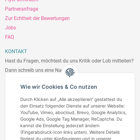
Partneranfrage
Zur Echtheit der Bewertungen
Jobs
FAQ
KONTAKT
Hast du Fragen, möchtest du uns Kritik oder Lob mitteilen?
Dann schreib uns eine Nachricht.
Telefonisch erreichst du uns:
Wie wir Cookies & Co nutzen
Mo – Fr: 8:30 – 13.00 Uhr
Durch Klicken auf „Alle akzeptieren“ gestattest du
Telefonnr.: 0951/70045771
den Einsatz folgender Dienste auf unserer Website:
YouTube, Vimeo, abocloud, Brevo, Google Analytics,
Google Ads, Google Tag Manager, ReCaptcha. Du
Zum Kontakt
kannst die Einstellung jederzeit ändern
(Fingerabdruck-Icon links unten). Weitere Details
findest du unter
Konfigurieren
und in unserer