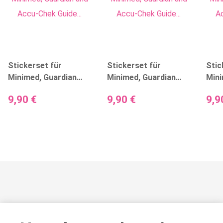
Stickerset für
Stickerset für
Stic
Minimed, Guardian
Minimed, Guardian
Mini
und Accu-Chek Guide
und Accu-Chek Guide
und 
9,90 €
9,90 €
9,9
- Artwork
- Black Circles
- Ca