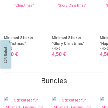
Minimed Sticker -
Minimed Sticker -
Mini
"Christmas"
"Glory Christmas"
"Hap
20% Rabatt
4,90 €
4,90 €
4,90 €
4,50 €
4,50 €
4,5
Bundles