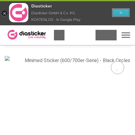
Diasticker
>
Diasticker GmbH & Co. KG
KOSTENLOS - In Google Play