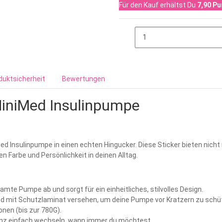
Für den Kauf erhältst Du
7,90
Pu
duktsicherheit
Bewertungen
 MiniMed Insulinpumpe
Med Insulinpumpe in einen echten Hingucker. Diese Sticker bieten nic
en Farbe und Persönlichkeit in deinen Alltag.
samte Pumpe ab und sorgt für ein einheitliches, stilvolles Design.
nd mit Schutzlaminat versehen, um deine Pumpe vor Kratzern zu schü
onen (bis zur 780G).
anz einfach wechseln, wann immer du möchtest.