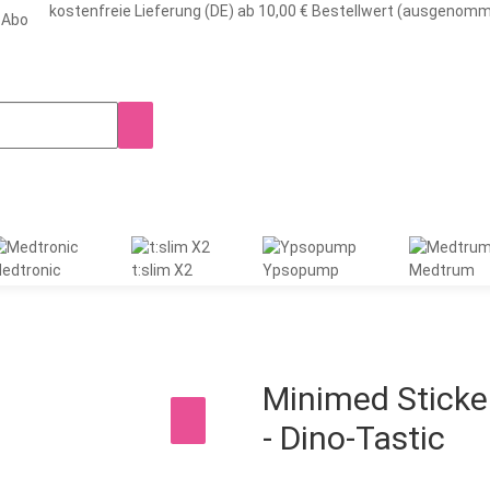
kostenfreie Lieferung (DE) ab 10,00 € Bestellwert (ausgenom
-Abo
edtronic
t:slim X2
Ypsopump
Medtrum
Minimed Sticker
- Dino-Tastic