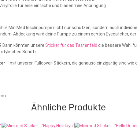
 Vinylfolie für eine einfache und blasenfreie Anbringung.
ie ihre MiniMed Insulinpumpe nicht nur schützen, sondern auch individu
undum-Abdeckung wird deine Pumpe zu einem echten Eyecatcher, der d
e? Dann könnten unsere
Sticker für das Tastenfeld
die bessere Wahl für
 stylischen Schutz.
ter
– mit unseren Fullcover-Stickern, die genauso einzigartig sind wie 
0 cm
Ähnliche Produkte