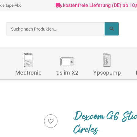
kostenfreie Lieferung (DE) ab 10
ixiertape-Abo
d
Medtronic
t:slim X2
Ypsopump
Dexcom G6 Stic
Circles