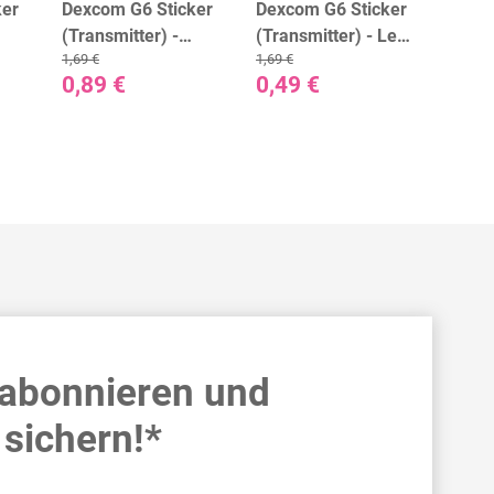
ker
Dexcom G6 Sticker
Dexcom G6 Sticker
Dexc
(Transmitter) -
(Transmitter) - Let
(Tran
1,69 €
1,69 €
1,69 €
Happy Flowers
it snow
Marb
0,89 €
0,49 €
0,49
 abonnieren und
sichern!*