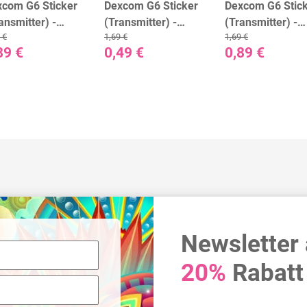
xcom G6 Sticker
Dexcom G6 Sticker
Dexcom G6 Stic
ansmitter) -
(Transmitter) -
(Transmitter) -
 €
1,69 €
1,69 €
mouflage
Christmas Spirit
Golden Dots
89 €
0,49 €
0,89 €
Newsletter
20%
Rabatt 