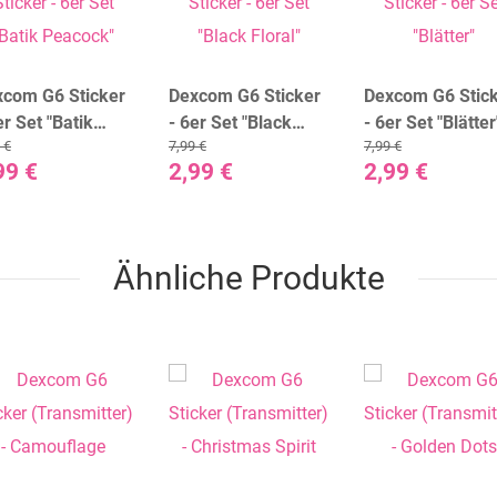
xcom G6 Sticker
Dexcom G6 Sticker
Dexcom G6 Stic
er Set "Batik
- 6er Set "Black
- 6er Set "Blätter
 €
7,99 €
7,99 €
acock"
Floral"
99 €
2,99 €
2,99 €
Ähnliche Produkte