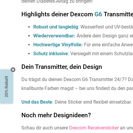
deinen Diabetes-Alltag zu bringen!
Highlights deiner Dexcom
G6
Transmitte
Robust und langlebig
: Wasserfest und UV-bestän
Wiederverwendbar:
Ändere dein Design ganz e
Hochwertige Vinylfolie:
Für eine einfache Anwe
Schutz inklusive
: Versiegelt mit einem Schutzla
Dein Transmitter, dein Design
20% Rabatt
Du trägst du deinen Dexcom G6 Transmitter 24/7? Dann
knallbunte Farben magst – bei uns findest du den pas
Und das Beste
: Deine Sticker sind flexibel einsetzba
Noch mehr Designideen?
Schau dir auch unsere
Dexcom Receiversticker
an un