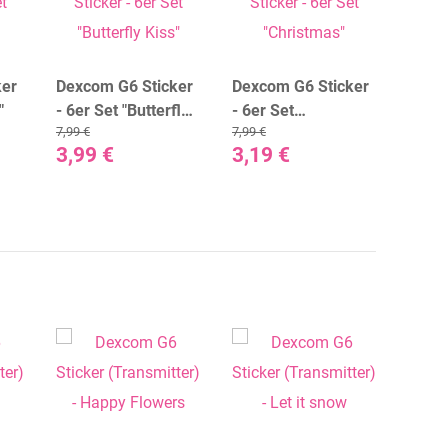
ker
Dexcom G6 Sticker
Dexcom G6 Sticker
Dexc
"
- 6er Set "Butterfly
- 6er Set
- 6er
7,99 €
7,99 €
7,99 €
Kiss"
"Christmas"
Smok
3,99 €
3,19 €
2,99