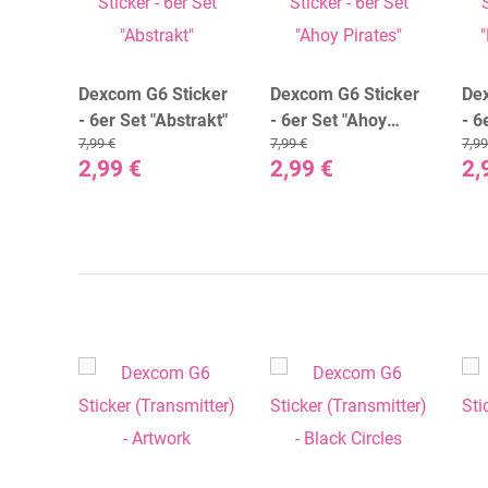
icker
Dexcom G6 Sticker
Dexcom G6 Sticker
De
ter
- 6er Set "Abstrakt"
- 6er Set "Ahoy
- 6
7,99 €
7,99 €
7,99
Pirates"
Pe
2,99 €
2,99 €
2,