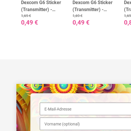
r für
Dexcom G6 Sticker
Dexcom G6 Sticker
De
r) -
(Transmitter) -
(Transmitter) -
(Tr
1,69 €
1,69 €
1,69
er
Artwork
Black Circles
Ca
0,49 €
0,49 €
0,