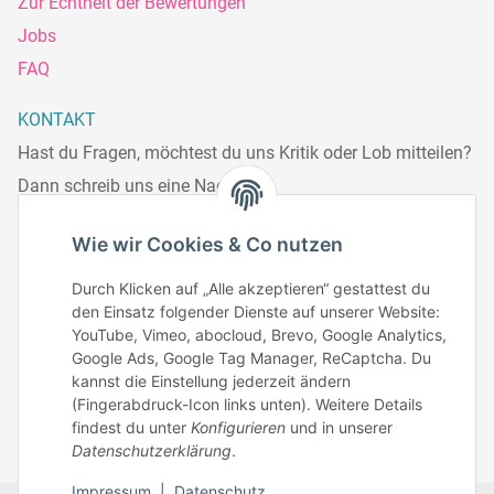
Zur Echtheit der Bewertungen
Jobs
FAQ
KONTAKT
Hast du Fragen, möchtest du uns Kritik oder Lob mitteilen?
Dann schreib uns eine Nachricht.
Telefonisch erreichst du uns:
Wie wir Cookies & Co nutzen
Mo – Fr: 8:30 – 13.00 Uhr
Durch Klicken auf „Alle akzeptieren“ gestattest du
Telefonnr.: 0951/70045771
den Einsatz folgender Dienste auf unserer Website:
YouTube, Vimeo, abocloud, Brevo, Google Analytics,
Google Ads, Google Tag Manager, ReCaptcha. Du
Zum Kontakt
kannst die Einstellung jederzeit ändern
(Fingerabdruck-Icon links unten). Weitere Details
findest du unter
Konfigurieren
und in unserer
Datenschutzerklärung
.
Impressum
|
Datenschutz