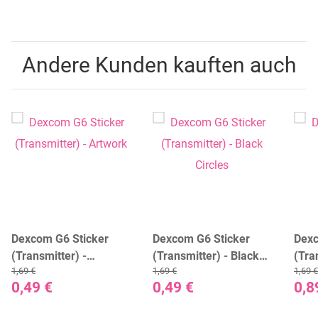
Andere Kunden kauften auch
Dexcom G6 Sticker
Dexcom G6 Sticker
Dexc
(Transmitter) -
(Transmitter) - Black
(Tra
1,69 €
1,69 €
1,69 €
Artwork
Circles
Cam
0,49 €
0,49 €
0,8