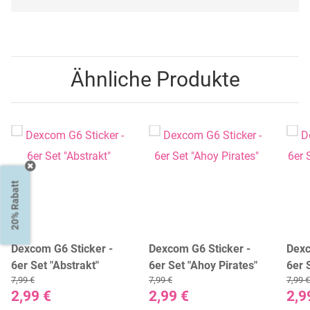
Ähnliche Produkte
20% Rabatt
Dexcom G6 Sticker -
Dexcom G6 Sticker -
Dexc
6er Set "Abstrakt"
6er Set "Ahoy Pirates"
6er 
7,99 €
7,99 €
7,99 €
Peac
2,99 €
2,99 €
2,9