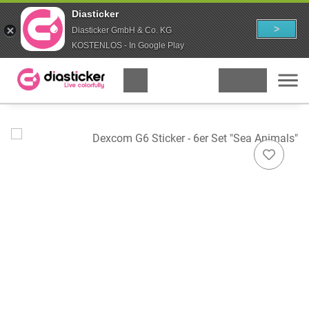
Diasticker
>
Diasticker GmbH & Co. KG
KOSTENLOS - In Google Play