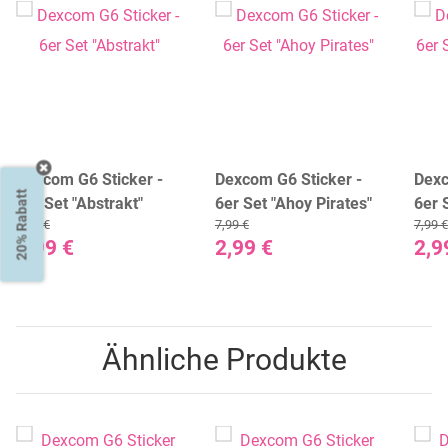
Dexcom G6 Sticker -
Dexcom G6 Sticker -
Dexc
20% Rabatt
6er Set "Abstrakt"
6er Set "Ahoy Pirates"
6er 
7,99 €
7,99 €
7,99 €
Peac
2,99 €
2,99 €
2,9
Ähnliche Produkte