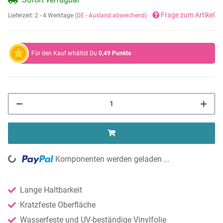
Frage zum Artikel
Lieferzeit:
2 - 4 Werktage
(DE - Ausland abweichend)
Für den Kauf erhältst Du
0,49
Punkte
ng...
Komponenten werden geladen ...
Lange Haltbarkeit
Kratzfeste Oberfläche
Wasserfeste und UV-beständige Vinylfolie