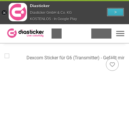
Diasticker
>
Diasticker GmbH & Co. KG
KOSTENLOS - In Google Play