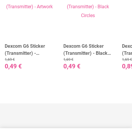
Dexcom G6 Sticker
Dexcom G6 Sticker
Dexc
(Transmitter) -
(Transmitter) - Black
(Tra
1,69 €
1,69 €
1,69 €
Artwork
Circles
Cam
0,49 €
0,49 €
0,8