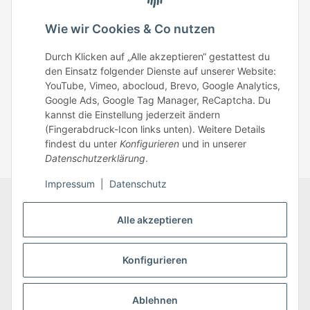
Telefonisch erreichst du uns:
Wie wir Cookies & Co nutzen
Mo – Fr: 8:30 – 13.00 Uhr
Durch Klicken auf „Alle akzeptieren“ gestattest du
Telefonnr.: 0951/70045771
den Einsatz folgender Dienste auf unserer Website:
YouTube, Vimeo, abocloud, Brevo, Google Analytics,
Google Ads, Google Tag Manager, ReCaptcha. Du
Zum Kontakt
kannst die Einstellung jederzeit ändern
(Fingerabdruck-Icon links unten). Weitere Details
findest du unter
Konfigurieren
und in unserer
Datenschutzerklärung
.
Impressum
|
Datenschutz
Datenschutz
AGB
Zahlungsmöglichkeiten
Alle akzeptieren
Sitemap
Versandinformationen
Impressum
* Alle Preise inkl. gesetzlicher USt., zzgl.
Versand
Konfigurieren
Ablehnen