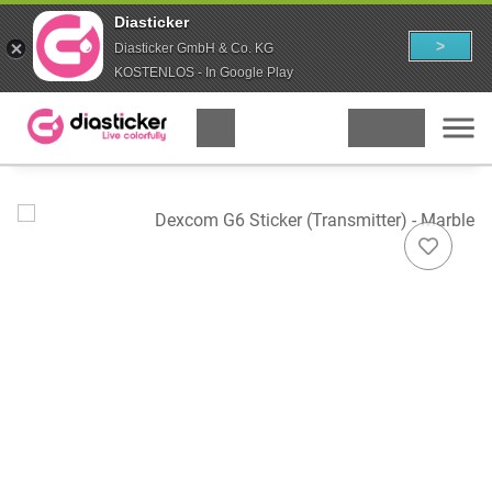
Diasticker
>
Diasticker GmbH & Co. KG
KOSTENLOS - In Google Play