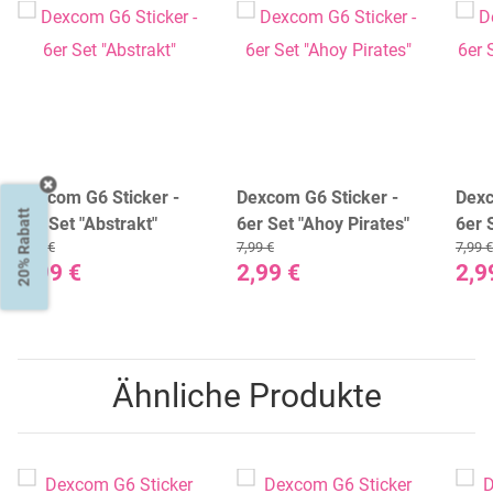
Dexcom G6 Sticker -
Dexcom G6 Sticker -
Dexc
20% Rabatt
6er Set "Abstrakt"
6er Set "Ahoy Pirates"
6er 
7,99 €
7,99 €
7,99 €
Peac
2,99 €
2,99 €
2,9
Ähnliche Produkte