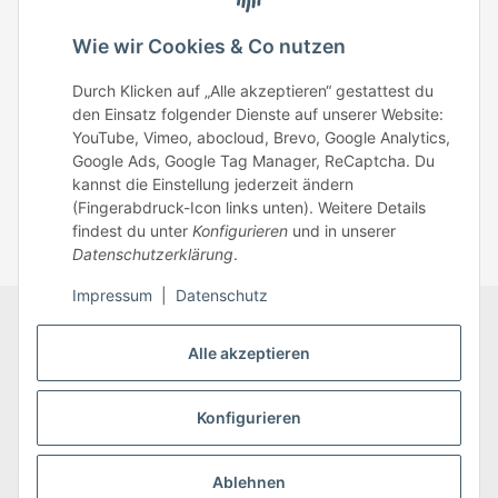
Telefonisch erreichst du uns:
Wie wir Cookies & Co nutzen
Mo – Fr: 8:30 – 13.00 Uhr
Durch Klicken auf „Alle akzeptieren“ gestattest du
Telefonnr.: 0951/70045771
den Einsatz folgender Dienste auf unserer Website:
YouTube, Vimeo, abocloud, Brevo, Google Analytics,
Google Ads, Google Tag Manager, ReCaptcha. Du
Zum Kontakt
kannst die Einstellung jederzeit ändern
(Fingerabdruck-Icon links unten). Weitere Details
findest du unter
Konfigurieren
und in unserer
Datenschutzerklärung
.
Impressum
|
Datenschutz
Datenschutz
AGB
Zahlungsmöglichkeiten
Alle akzeptieren
Sitemap
Versandinformationen
Impressum
* Alle Preise inkl. gesetzlicher USt., zzgl.
Versand
Konfigurieren
Ablehnen