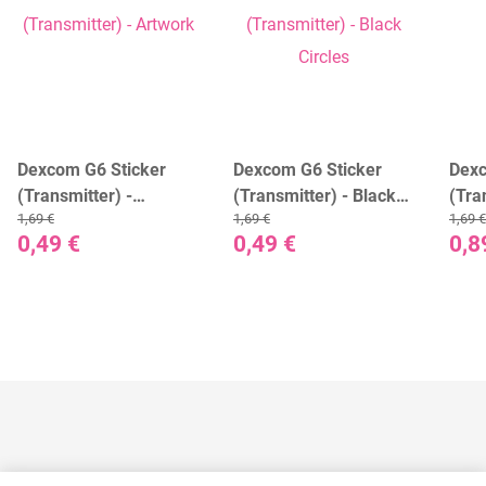
Dexcom G6 Sticker
Dexcom G6 Sticker
Dexc
(Transmitter) -
(Transmitter) - Black
(Tra
1,69 €
1,69 €
1,69 €
Artwork
Circles
Cam
0,49 €
0,49 €
0,8