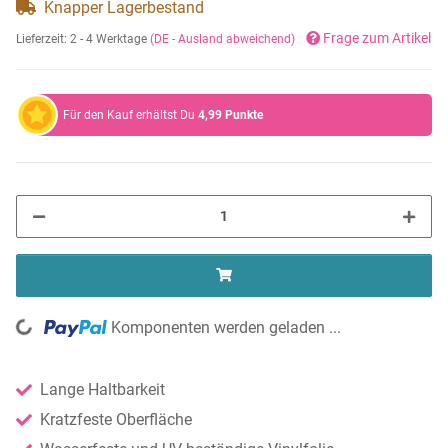
Knapper Lagerbestand
Frage zum Artikel
Lieferzeit:
2 - 4 Werktage
(DE - Ausland abweichend)
Für den Kauf erhältst Du
4,99
Punkte
ng...
Komponenten werden geladen ...
Lange Haltbarkeit
Kratzfeste Oberfläche