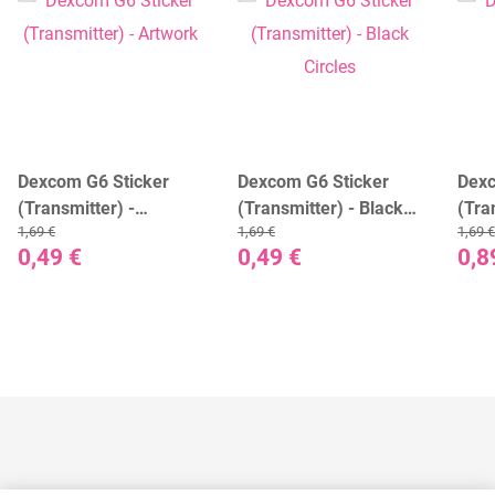
Dexcom G6 Sticker
Dexcom G6 Sticker
Dexc
(Transmitter) -
(Transmitter) - Black
(Tra
1,69 €
1,69 €
1,69 €
Artwork
Circles
Cam
0,49 €
0,49 €
0,8