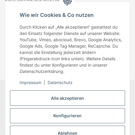
Telefonisch erreichst du uns:
Wie wir Cookies & Co nutzen
Mo – Fr: 8:30 – 13.00 Uhr
Durch Klicken auf „Alle akzeptieren“ gestattest du
Telefonnr.: 0951/70045771
den Einsatz folgender Dienste auf unserer Website:
YouTube, Vimeo, abocloud, Brevo, Google Analytics,
Google Ads, Google Tag Manager, ReCaptcha. Du
Zum Kontakt
kannst die Einstellung jederzeit ändern
(Fingerabdruck-Icon links unten). Weitere Details
findest du unter
Konfigurieren
und in unserer
Datenschutzerklärung
.
Impressum
|
Datenschutz
Datenschutz
AGB
Zahlungsmöglichkeiten
Alle akzeptieren
Sitemap
Versandinformationen
Impressum
* Alle Preise inkl. gesetzlicher USt., zzgl.
Versand
Konfigurieren
Ablehnen