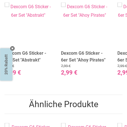
Dexcom G6 Sticker -
Dexcom G6 Sticker -
Dexc
20% Rabatt
6er Set "Abstrakt"
6er Set "Ahoy Pirates"
6er 
7,99 €
7,99 €
7,99 €
Peac
2,99 €
2,99 €
2,9
Ähnliche Produkte