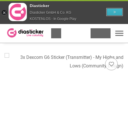
Diasticker
>
Diasticker GmbH & Co. KG
KOSTENLOS - In Google Play