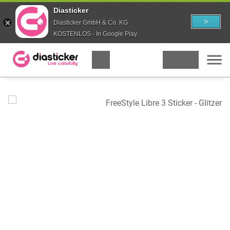
Diasticker
>
Diasticker GmbH & Co. KG
KOSTENLOS - In Google Play