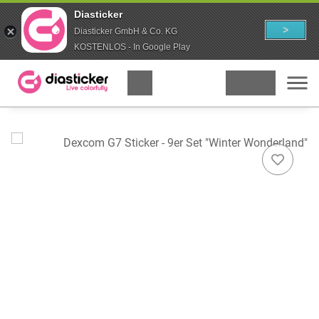
Diasticker
>
Diasticker GmbH & Co. KG
KOSTENLOS - In Google Play