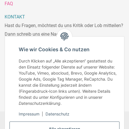
FAQ
KONTAKT
Hast du Fragen, möchtest du uns Kritik oder Lob mitteilen?
Dann schreib uns eine Nachricht.
Telefonisch erreichst du uns:
Wie wir Cookies & Co nutzen
Mo – Fr: 8:30 – 13.00 Uhr
Durch Klicken auf „Alle akzeptieren“ gestattest du
Telefonnr.: 0951/70045771
den Einsatz folgender Dienste auf unserer Website:
YouTube, Vimeo, abocloud, Brevo, Google Analytics,
Google Ads, Google Tag Manager, ReCaptcha. Du
Zum Kontakt
kannst die Einstellung jederzeit ändern
(Fingerabdruck-Icon links unten). Weitere Details
findest du unter
Konfigurieren
und in unserer
Datenschutzerklärung
.
Impressum
|
Datenschutz
Datenschutz
AGB
Zahlungsmöglichkeiten
Alle akzeptieren