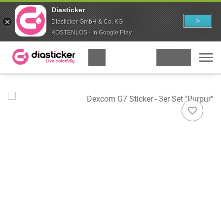
Diasticker
>
Diasticker GmbH & Co. KG
KOSTENLOS - In Google Play