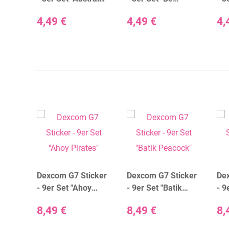
Happy"
4,49 €
4,49 €
4,
icker
Dexcom G7 Sticker
Dexcom G7 Sticker
De
corn
- 9er Set "Ahoy
- 9er Set "Batik
- 9
Pirates"
Peacock"
Flo
8,49 €
8,49 €
8,