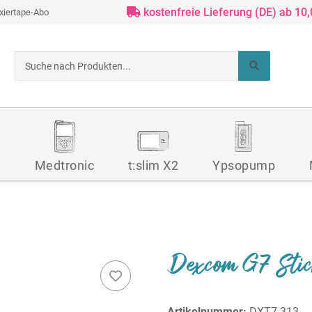
kostenfreie Lieferung (DE) ab 10
ixiertape-Abo
d
Medtronic
t:slim X2
Ypsopump
Dexcom G7 Stic
Artikelnummer:
DXT7-313