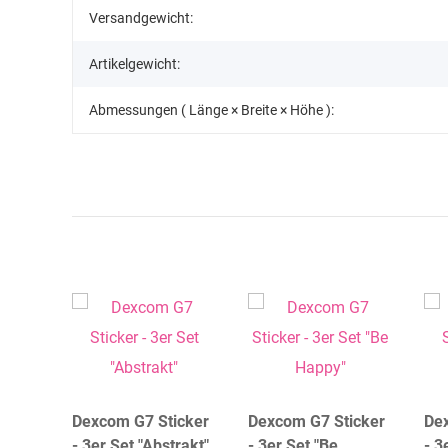
Produkteigenschaft
Wert
Versandgewicht:
Artikelgewicht:
Abmessungen ( Länge × Breite × Höhe ):
icker
Dexcom G7 Sticker
Dexcom G7 Sticker
De
- 3er Set "Abstrakt"
- 3er Set "Be
- 3