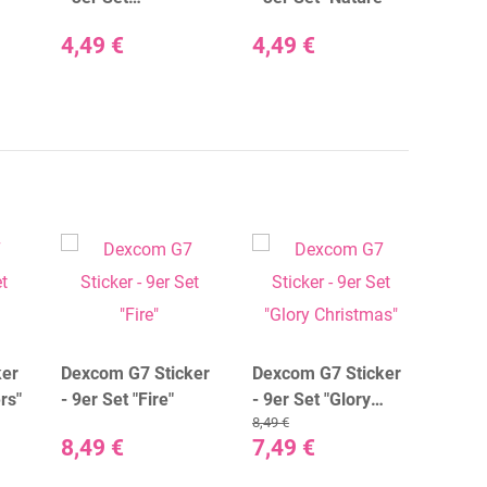
"Monsterparty"
4,49 €
4,49 €
4,49
ker
Dexcom G7 Sticker
Dexcom G7 Sticker
Dexc
rs"
- 9er Set "Fire"
- 9er Set "Glory
- 9er
8,49 €
Christmas"
8,49 €
7,49 €
8,49