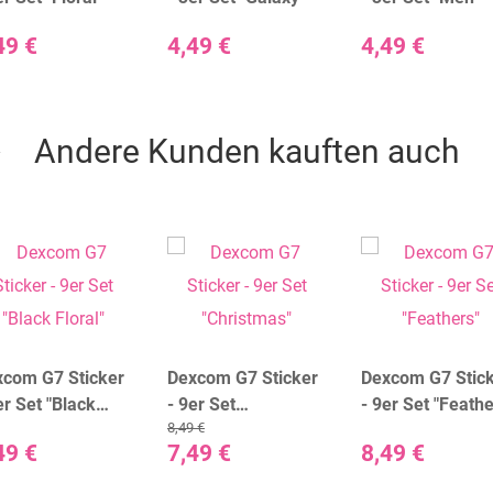
49 €
4,49 €
4,49 €
Andere Kunden kauften auch
xcom G7 Sticker
Dexcom G7 Sticker
Dexcom G7 Stic
er Set "Black
- 9er Set
- 9er Set "Feathe
8,49 €
ral"
"Christmas"
49 €
7,49 €
8,49 €