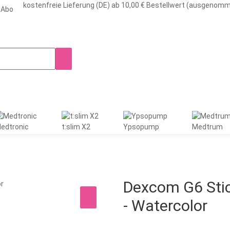
kostenfreie Lieferung (DE) ab 10,00 € Bestellwert (ausgenom
-Abo
edtronic
t:slim X2
Ypsopump
Medtrum
Dexcom G6 Stic
- Watercolor