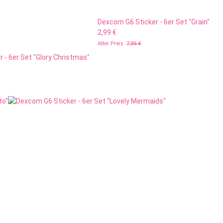
Dexcom G6 Sticker - 6er Set "Grain"
2,99 €
Alter Preis:
7,99 €
 - 6er Set "Glory Christmas"