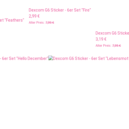
Dexcom G6 Sticker - 6er Set "Fire"
2,99 €
et "Feathers"
Alter Preis:
7,99 €
Dexcom G6 Sticker
3,19 €
Alter Preis:
7,99 €