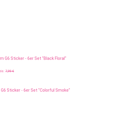
 G6 Sticker - 6er Set "Black Floral"
eis:
7,99 €