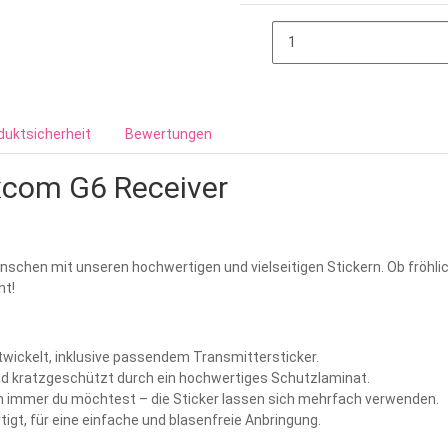
duktsicherheit
Bewertungen
excom G6 Receiver
chen mit unseren hochwertigen und vielseitigen Stickern. Ob fröhlich
ht!
twickelt, inklusive passendem Transmittersticker.
nd kratzgeschützt durch ein hochwertiges Schutzlaminat.
nn immer du möchtest – die Sticker lassen sich mehrfach verwenden.
rtigt, für eine einfache und blasenfreie Anbringung.