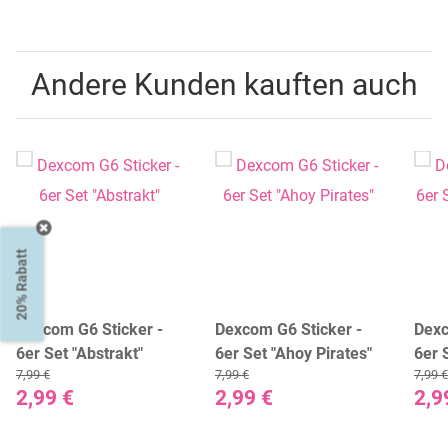
Andere Kunden kauften auch
20% Rabatt
Dexcom G6 Sticker -
Dexcom G6 Sticker -
Dexc
6er Set "Abstrakt"
6er Set "Ahoy Pirates"
6er 
7,99 €
7,99 €
7,99 €
Peac
2,99 €
2,99 €
2,9