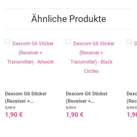
Ähnliche Produkte
Dexcom G6 Sticker
Dexcom G6 Sticker
Dexc
(Receiver +
(Receiver +
(Rec
5,90 €
5,90 €
5,90 €
Transmitter) - Artwork
Transmitter) - Black
Tran
1,90 €
1,90 €
1,9
Circles
Cam