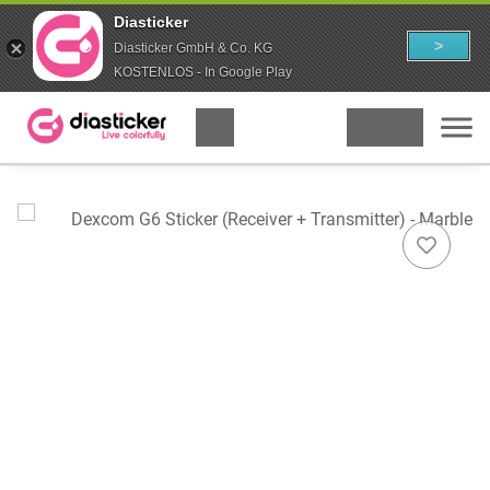
Diasticker
>
Diasticker GmbH & Co. KG
KOSTENLOS - In Google Play