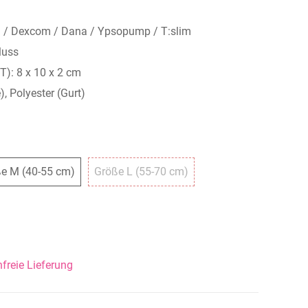
d / Dexcom / Dana / Ypsopump / T:slim
luss
T): 8 x 10 x 2 cm
, Polyester (Gurt)
(35-50 cm)
Größe M (40-55 cm)
Größe L (55-70 cm)
e M (40-55 cm)
Größe L (55-70 cm)
freie Lieferung