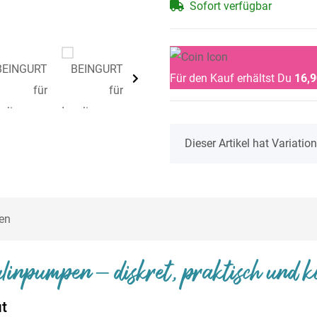
Sofort verfügbar
Für den Kauf erhältst Du
16,9
x
Dieser Artikel hat Variati
en
linpumpen – diskret, praktisch und k
ut