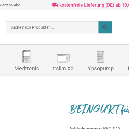
kostenfreie Lieferung (DE) ab 10
ixiertape-Abo
d
Medtronic
t:slim X2
Ypsopump
BEINGURT für 
Artikelnummer:
BEG-013