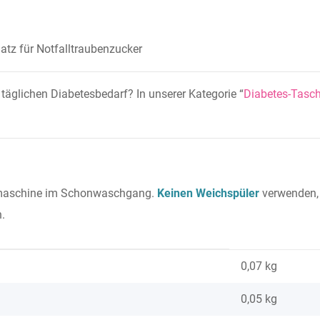
latz für Notfalltraubenzucker
täglichen Diabetesbedarf? In unserer Kategorie “
Diabetes-Tasc
maschine im Schonwaschgang.
Keinen Weichspüler
verwenden, 
n.
0,07 kg
0,05
kg