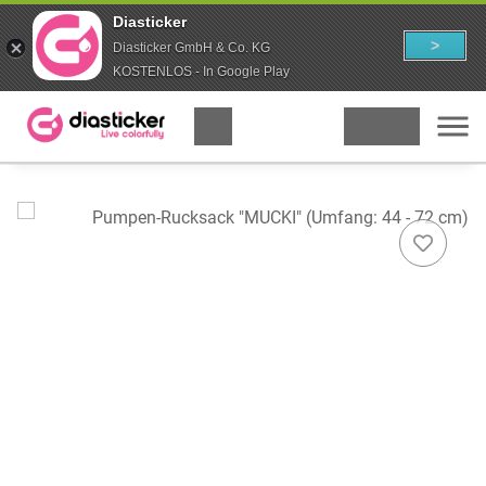
Diasticker
>
Diasticker GmbH & Co. KG
KOSTENLOS - In Google Play