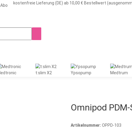
kostenfreie Lieferung (DE) ab 10,00 € Bestellwert (ausgenom
-Abo
edtronic
t:slim X2
Ypsopump
Medtrum
Omnipod PDM-St
Artikelnummer:
OPPD-103