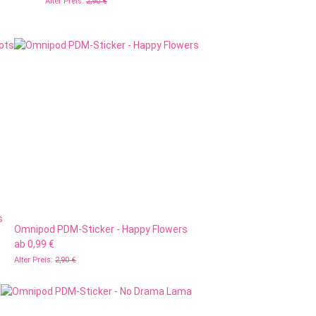
Alter Preis:
2,90 €
s
Omnipod PDM-Sticker - Happy Flowers
ab
0,99 €
Alter Preis:
2,90 €