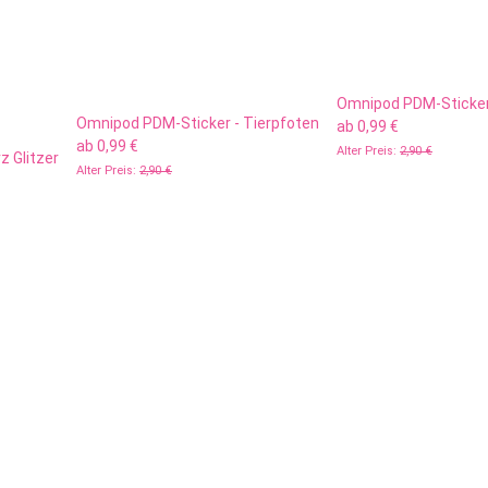
Omnipod PDM-Sticker 
Omnipod PDM-Sticker - Tierpfoten
ab
0,99 €
ab
0,99 €
Alter Preis:
2,90 €
 Glitzer
Alter Preis:
2,90 €