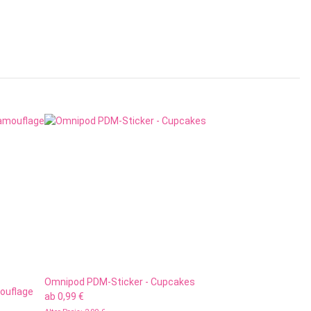
Omnipod PDM-Sticker - Cupcakes
ouflage
ab
0,99 €