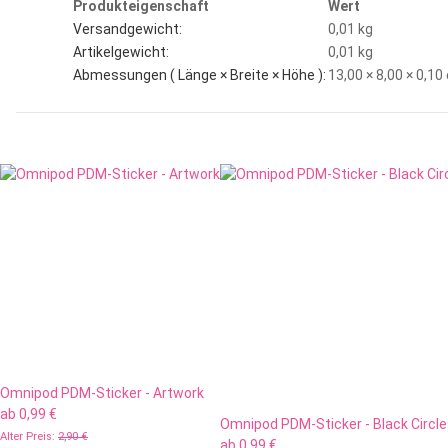
Produkteigenschaft
Wert
Versandgewicht:
0,01 kg
Artikelgewicht:
0,01
kg
Abmessungen ( Länge × Breite × Höhe ):
13,00 × 8,00 × 0,1
Omnipod PDM-Sticker - Artwork
ab
0,99 €
Omnipod PDM-Sticker - Black Circl
Alter Preis:
2,90 €
ab
0,99 €