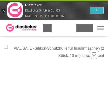
Diasticker
>
Diasticker GmbH & Co. KG
KOSTENLOS - In Google Play