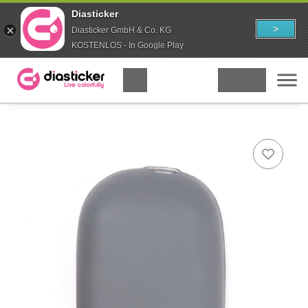
Diasticker
>
Diasticker GmbH & Co. KG
KOSTENLOS - In Google Play