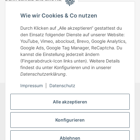
Telefonisch erreichst du uns:
Wie wir Cookies & Co nutzen
Mo – Fr: 8:30 – 13.00 Uhr
Durch Klicken auf „Alle akzeptieren“ gestattest du
Telefonnr.: 0951/70045771
den Einsatz folgender Dienste auf unserer Website:
YouTube, Vimeo, abocloud, Brevo, Google Analytics,
Google Ads, Google Tag Manager, ReCaptcha. Du
Zum Kontakt
kannst die Einstellung jederzeit ändern
(Fingerabdruck-Icon links unten). Weitere Details
findest du unter
Konfigurieren
und in unserer
Datenschutzerklärung
.
Impressum
|
Datenschutz
Datenschutz
AGB
Zahlungsmöglichkeiten
Alle akzeptieren
Sitemap
Versandinformationen
Impressum
* Alle Preise inkl. gesetzlicher USt., zzgl.
Versand
Konfigurieren
Ablehnen