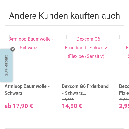
Andere Kunden kauften auch
20% Rabatt
Armloop Baumwolle -
Dexcom G6 Fixierband
Dex
Schwarz
- Schwarz
Fixie
17,90 €
12,95
(Flexibel/Sensitiv)
Stüc
ab
17,90 €
14,90 €
2,9