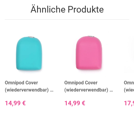
Ähnliche Produkte
Omnipod Cover
Omnipod Cover
Omn
(wiederverwendbar) -
(wiederverwendbar) -
(wie
Aqua
Barbie Pink
Duck
14,99 €
14,99 €
17,