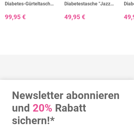
Diabetes-Gürteltasche
Diabetestasche "Jazz" |
Diab
"Sam" | dR Amsterdam
dR Amsterdam
dR A
99,95 €
49,95 €
49,
Newsletter abonnieren
und
20%
Rabatt
sichern!*