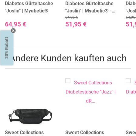
Diabetes Gürteltasche
Diabetes Gürteltasche
Diab
"Joslin" | Myabetic®
"Joslin" | Myabetic® - L
"Jos
64,95 €
64,95
(95 - 110 cm)
M (8
64,95 €
51,95 €
51,
20% Rabatt
Andere Kunden kauften auch
Sweet Collections
Sweet Collections
Swee