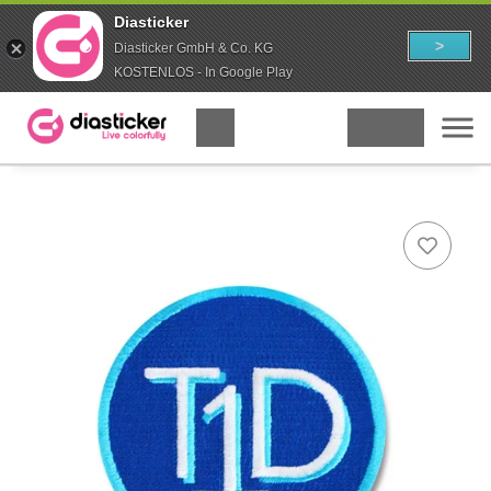
Diasticker
>
Diasticker GmbH & Co. KG
KOSTENLOS - In Google Play