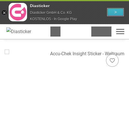
Diasticker
>
Diasticker GmbH & Co. KG
KOSTENLOS - In Google Play