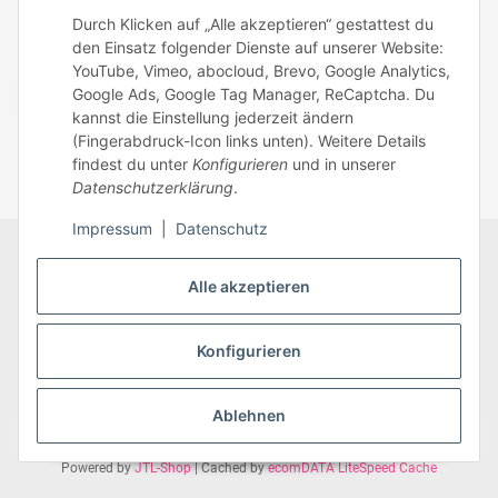
Mo – Fr: 8:30 – 13.00 Uhr
Durch Klicken auf „Alle akzeptieren“ gestattest du
Telefonnr.: 0951/70045771
den Einsatz folgender Dienste auf unserer Website:
YouTube, Vimeo, abocloud, Brevo, Google Analytics,
Google Ads, Google Tag Manager, ReCaptcha. Du
Zum Kontakt
kannst die Einstellung jederzeit ändern
(Fingerabdruck-Icon links unten). Weitere Details
findest du unter
Konfigurieren
und in unserer
Datenschutzerklärung
.
Impressum
|
Datenschutz
Datenschutz
AGB
Zahlungsmöglichkeiten
Alle akzeptieren
Sitemap
Versandinformationen
Impressum
* Alle Preise inkl. gesetzlicher USt., zzgl.
Versand
Konfigurieren
Ablehnen
Vertrag widerrufen
Powered by
JTL-Shop
| Cached by
ecomDATA LiteSpeed Cache