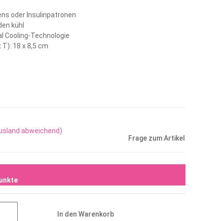
ens oder Insulinpatronen
den kühl
l Cooling-Technologie
 T): 18 x 8,5 cm
Ausland abweichend)
Frage zum Artikel
unkte
In den Warenkorb