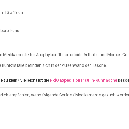
um: 13 x 19 cm
lbare Pens)
ür Medikamente für Anaphylaxi, Rheumatoide Arthritis und Morbus Cro
Die Kühlkristalle befinden sich in der Außenwand der Tasche.
he
zu klein? Vielleicht ist die
FRÍO Expedition Insulin-Kühltasche
besse
zlich empfohlen, wenn folgende Geräte / Medikamente gekühlt werde