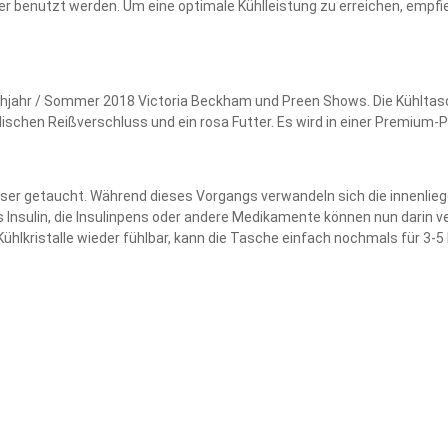
änger benutzt werden. Um eine optimale Kühlleistung zu erreichen, empf
ühjahr / Sommer 2018 Victoria Beckham und Preen Shows. Die Kühltasch
lischen Reißverschluss und ein rosa Futter. Es wird in einer Premium-P
sser getaucht. Während dieses Vorgangs verwandeln sich die innenliege
as Insulin, die Insulinpens oder andere Medikamente können nun darin v
ühlkristalle wieder fühlbar, kann die Tasche einfach nochmals für 3-