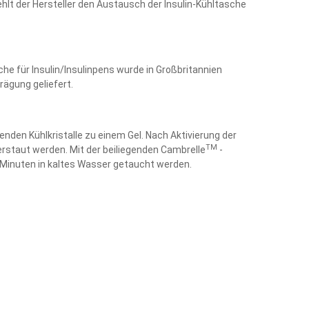
iehlt der Hersteller den Austausch der Insulin-Kühltasche
e für Insulin/Insulinpens wurde in Großbritannien
rägung geliefert.
nden Kühlkristalle zu einem Gel. Nach Aktivierung der
TM
erstaut werden. Mit der beiliegenden Cambrelle
-
5 Minuten in kaltes Wasser getaucht werden.