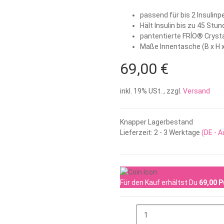
passend für bis 2 Insulinp
Hält Insulin bis zu 45 Stun
pantentierte FRÍO® Crysta
Maße Innentasche (B x H x
69,00 €
inkl. 19% USt. , zzgl.
Versand
Knapper Lagerbestand
Lieferzeit:
2 - 3 Werktage
(DE - 
Für den Kauf erhältst Du
69,00
P