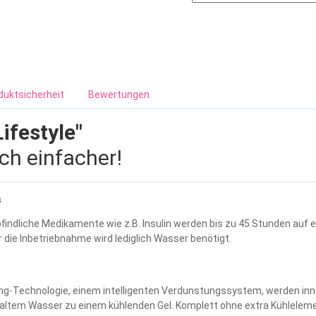
duktsicherheit
Bewertungen
festyle"
och einfacher!
s
ndliche Medikamente wie z.B. Insulin werden bis zu 45 Stunden auf ei
 die Inbetriebnahme wird lediglich Wasser benötigt.
ing-Technologie, einem intelligenten Verdunstungssystem, werden inne
 kaltem Wasser zu einem kühlenden Gel. Komplett ohne extra Kühlelem