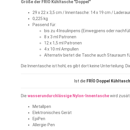
Größe der FRÍO Kühltasche "Doppel"
29 x 22 x 3,5 cm / Innentasche: 14 x 19 cm / Ladera
0,225 kg
Passend für:
bis zu 4 Insulinpens (Einwegpens oder nachfül
8 x 3 ml Patronen
12 x 1,5 ml Patronen
4 x 10 ml Ampullen
Alternativ bietet die Tasche auch Stauraum f
Die Innentasche ist hohl, es gibt dort keine Unterteilung. 
Ist die
FRÍO Doppel Kühltasc
Die
wasserundurchlässige Nylon-Innentasche
wird zusät
Metallpen
Elektronisches Gerät
EpiPen
Allergie-Pen