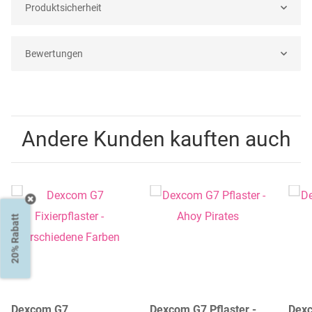
Produktsicherheit
Bewertungen
Andere Kunden kauften auch
20% Rabatt
Dexcom G7
Dexcom G7 Pflaster -
Dexc