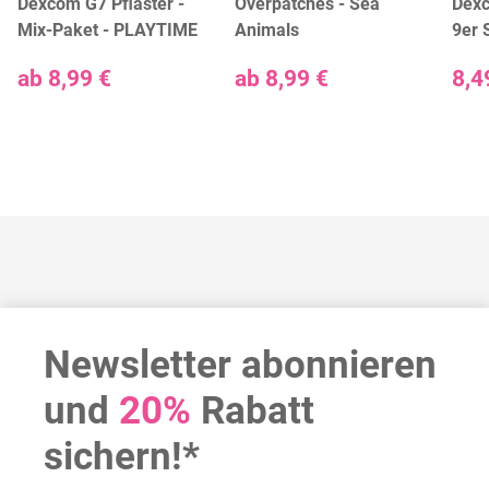
Dexcom G7 Pflaster -
Overpatches - Sea
Dexc
Mix-Paket - PLAYTIME
Animals
9er 
ab
8,99 €
ab
8,99 €
8,4
Newsletter abonnieren
und
20%
Rabatt
sichern!*