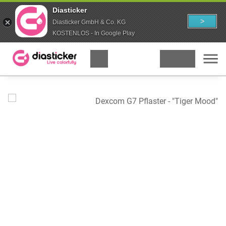
Diasticker
>
Diasticker GmbH & Co. KG
KOSTENLOS - In Google Play