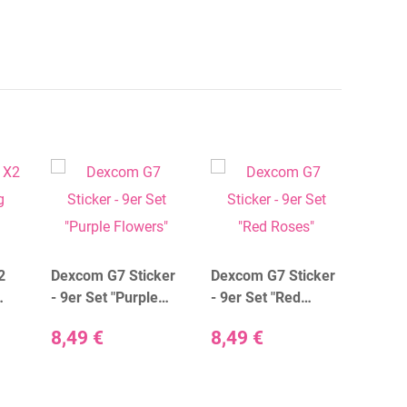
2
Dexcom G7 Sticker
Dexcom G7 Sticker
Dexc
- 9er Set "Purple
- 9er Set "Red
- 9er
Flowers"
Roses"
Flowe
8,49 €
8,49 €
8,49