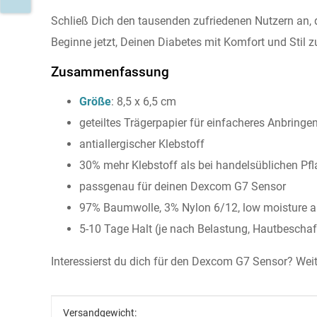
Schließ Dich den tausenden zufriedenen Nutzern an, 
Beginne jetzt, Deinen Diabetes mit Komfort und Stil
Zusammenfassung
Größe
: 8,5 x 6,5 cm
geteiltes Trägerpapier für einfacheres Anbringe
antiallergischer Klebstoff
30% mehr Klebstoff als bei handelsüblichen Pf
passgenau für deinen Dexcom G7 Sensor
97% Baumwolle, 3% Nylon 6/12, low moisture a
5-10 Tage Halt (je nach Belastung, Hautbescha
Interessierst du dich für den Dexcom G7 Sensor? Weite
Produkteigenschaft
Wert
Versandgewicht: