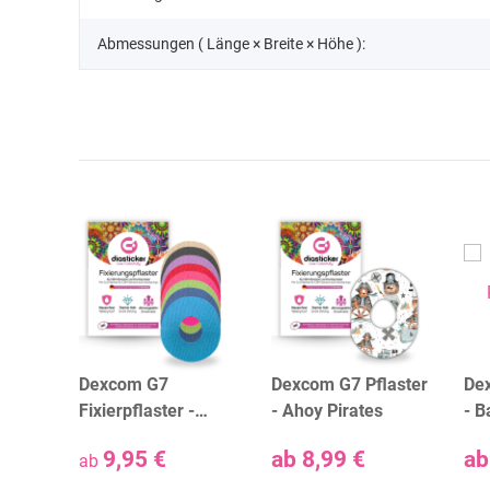
Abmessungen ( Länge × Breite × Höhe ):
aster
Dexcom G7
Dexcom G7 Pflaster
Dex
Fixierpflaster -
- Ahoy Pirates
- B
verschiedene
9,95 €
ab
8,99 €
a
ab
Farben