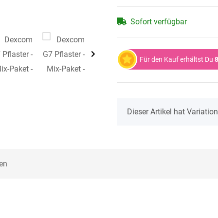
Sofort verfügbar
Für den Kauf erhältst Du
8
x
Dieser Artikel hat Variati
en