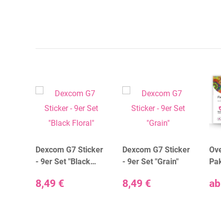
icker
Dexcom G7 Sticker
Dexcom G7 Sticker
Ove
ing
- 9er Set "Black
- 9er Set "Grain"
Pa
Floral"
8,49 €
8,49 €
a