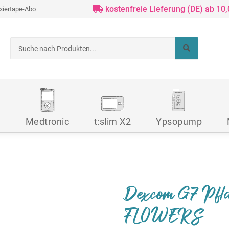
kostenfreie Lieferung (DE) ab 10
ixiertape-Abo
d
Medtronic
t:slim X2
Ypsopump
Dexcom G7 Pfla
FLOWERS