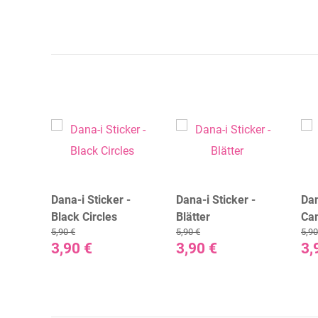
 -
Dana-i Sticker -
Dana-i Sticker -
Dan
Black Circles
Blätter
Ca
5,90 €
5,90 €
5,90
3,90 €
3,90 €
3,