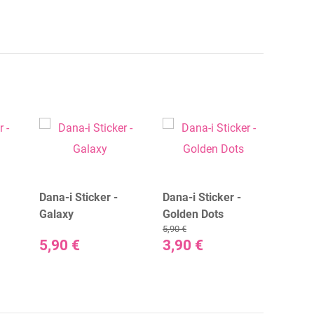
Dana-i Sticker -
Dana-i Sticker -
Dana-
Galaxy
Golden Dots
Happ
5,90 €
5,90 €
5,90 €
3,90 €
3,90