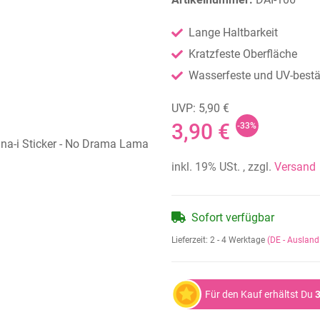
Lange Haltbarkeit
Kratzfeste Oberfläche
Wasserfeste und UV-bestän
UVP: 5,90 €
3,90 €
-33%
inkl. 19% USt. , zzgl.
Versand
Sofort verfügbar
Lieferzeit:
2 - 4 Werktage
(DE - Auslan
Für den Kauf erhältst Du
3