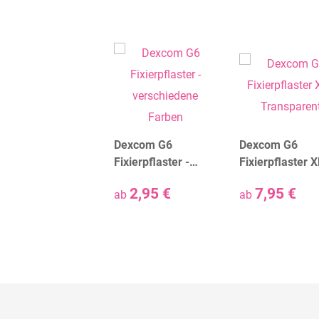
Dexcom G6
Dexcom G6
Fixierpflaster -
Fixierpflaster X
verschiedene
Transparent
2,95 €
7,95 €
ab
ab
Farben