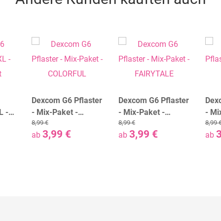
Dexcom G6 Pflaster
Dexcom G6 Pflaster
Dexc
L -
- Mix-Paket -
- Mix-Paket -
- Mi
8,99 €
8,99 €
8,99 
COLORFUL
FAIRYTALE
FLO
3,99 €
3,99 €
3
ab
ab
ab