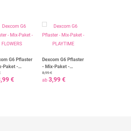
om G6 Pflaster
Dexcom G6 Pflaster
x-Paket -
- Mix-Paket -
€
8,99 €
WERS
PLAYTIME
,99 €
3,99 €
ab