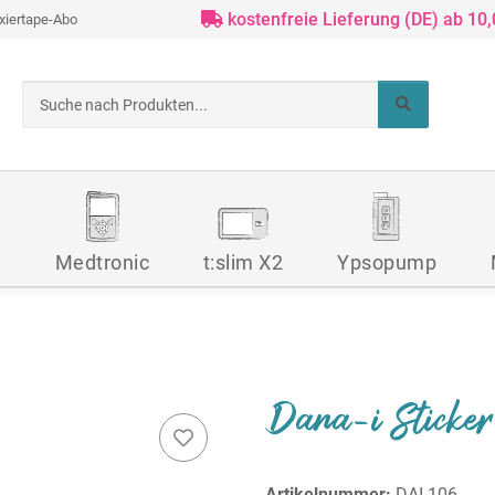
kostenfreie Lieferung (DE) ab 10
ixiertape-Abo
d
Medtronic
t:slim X2
Ypsopump
Dana-i Sticke
Artikelnummer:
DAI-106