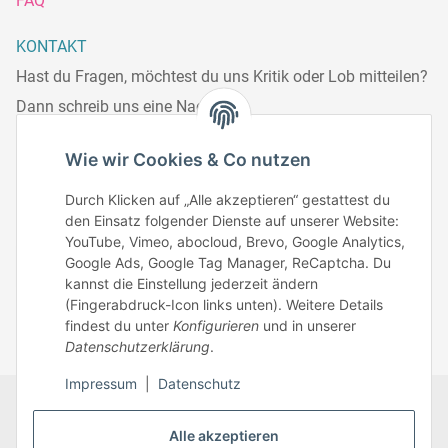
FAQ
KONTAKT
Hast du Fragen, möchtest du uns Kritik oder Lob mitteilen?
Dann schreib uns eine Nachricht.
Telefonisch erreichst du uns:
Wie wir Cookies & Co nutzen
Mo – Fr: 8:30 – 13.00 Uhr
Durch Klicken auf „Alle akzeptieren“ gestattest du
Telefonnr.: 0951/70045771
den Einsatz folgender Dienste auf unserer Website:
YouTube, Vimeo, abocloud, Brevo, Google Analytics,
Google Ads, Google Tag Manager, ReCaptcha. Du
Zum Kontakt
kannst die Einstellung jederzeit ändern
(Fingerabdruck-Icon links unten). Weitere Details
findest du unter
Konfigurieren
und in unserer
Datenschutzerklärung
.
Impressum
|
Datenschutz
Datenschutz
AGB
Zahlungsmöglichkeiten
Alle akzeptieren
Sitemap
Versandinformationen
Impressum