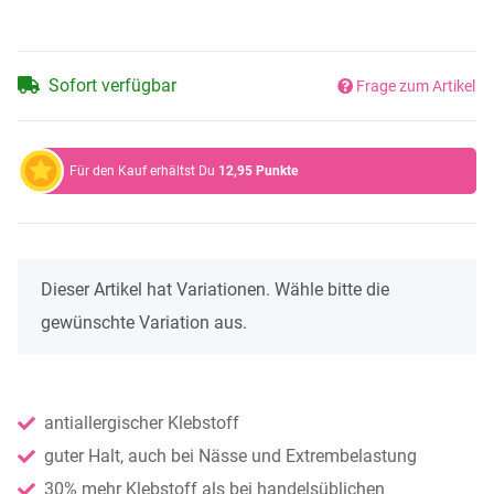
Sofort verfügbar
Frage zum Artikel
Für den Kauf erhältst Du
12,95
Punkte
x
Dieser Artikel hat Variationen. Wähle bitte die
gewünschte Variation aus.
antiallergischer Klebstoff
guter Halt, auch bei Nässe und Extrembelastung
30% mehr Klebstoff als bei handelsüblichen