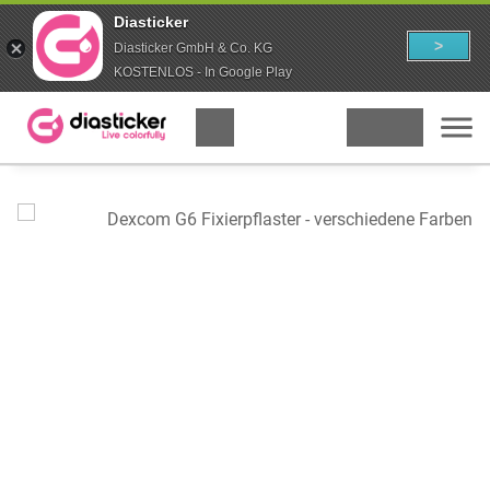
Diasticker
>
Diasticker GmbH & Co. KG
KOSTENLOS - In Google Play