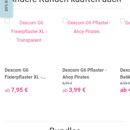
20% Rabatt
Dexcom G6
Dexcom G6 Pflaster -
Dexc
Fixierpflaster XL -
Ahoy Pirates
Bati
8,99 €
8,99 €
Transparent
7,95 €
3,99 €
ab
ab
ab