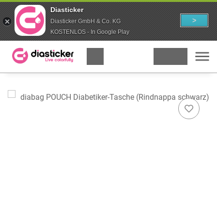
Diasticker
>
Diasticker GmbH & Co. KG
KOSTENLOS - In Google Play