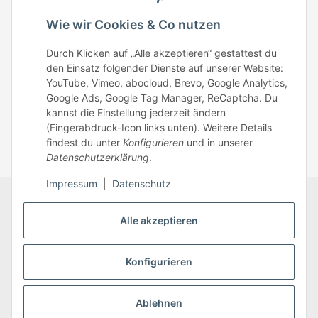
Telefonisch erreichst du uns:
Wie wir Cookies & Co nutzen
Mo – Fr: 8:30 – 13.00 Uhr
Durch Klicken auf „Alle akzeptieren“ gestattest du
Telefonnr.: 0951/70045771
den Einsatz folgender Dienste auf unserer Website:
YouTube, Vimeo, abocloud, Brevo, Google Analytics,
Google Ads, Google Tag Manager, ReCaptcha. Du
Zum Kontakt
kannst die Einstellung jederzeit ändern
(Fingerabdruck-Icon links unten). Weitere Details
findest du unter
Konfigurieren
und in unserer
Datenschutzerklärung
.
Impressum
|
Datenschutz
Datenschutz
AGB
Zahlungsmöglichkeiten
Alle akzeptieren
Sitemap
Versandinformationen
Impressum
* Alle Preise inkl. gesetzlicher USt., zzgl.
Versand
Konfigurieren
Ablehnen
Vertrag widerrufen