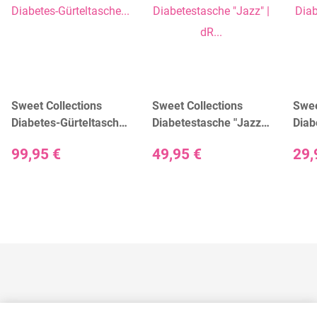
Sweet Collections
Sweet Collections
Swee
Diabetes-Gürteltasche
Diabetestasche "Jazz" |
Diab
"Sam" | dR Amsterdam
dR Amsterdam
| dR
99,95 €
49,95 €
29,