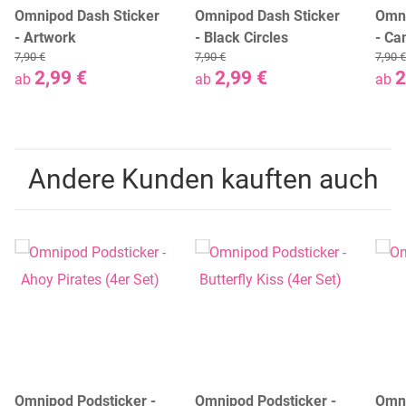
Omnipod Dash Sticker
Omnipod Dash Sticker
Omni
- Artwork
- Black Circles
- Ca
7,90 €
7,90 €
7,90 €
2,99 €
2,99 €
2
ab
ab
ab
Andere Kunden kauften auch
Omnipod Podsticker -
Omnipod Podsticker -
Omni