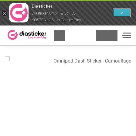
Diasticker
>
Diasticker GmbH & Co. KG
KOSTENLOS - In Google Play