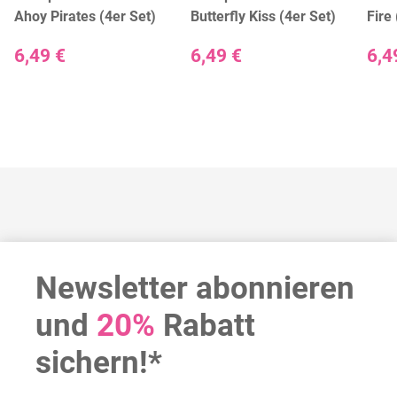
Ahoy Pirates (4er Set)
Butterfly Kiss (4er Set)
Fire
6,49 €
6,49 €
6,4
Newsletter abonnieren
und
20%
Rabatt
sichern!*